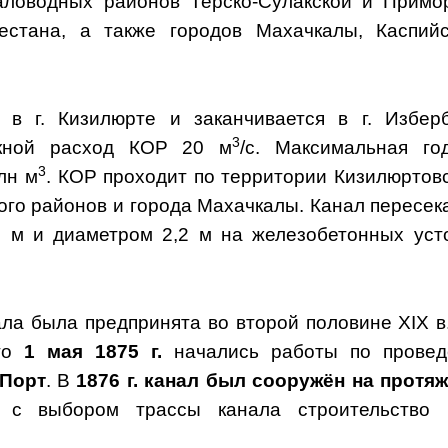
аловодных районов Терско-Сулакской и Примо
естана, а также городов Махачкалы, Каспий
в г. Кизилюрте и заканчивается в г. Избер
3
скной расход КОР 20 м
/с.
Максимальная го
3
лн м
. КОР проходит по территории Кизилюртовс
ого районов и города Махачкалы. Канал пересека
 м и диаметром 2,2 м на железобетонных уст
ала была предпринята во второй половине XIX в
ого
1 мая 1875 г.
начались работы по прове
-Порт
. В
1876 г. канал был сооружён на протя
к с выбором трассы канала строительство