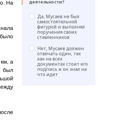
деятельности?
о. На
Да, Мусаев не был
самостоятельной
фигурой и выполнял
анала
поручения своих
 было
ставленников
Нет, Мусаев должен
отвечать один, так
как на всех
км, а
документах стоит его
подпись и он знал на
л был
что идет
льшой
между
после