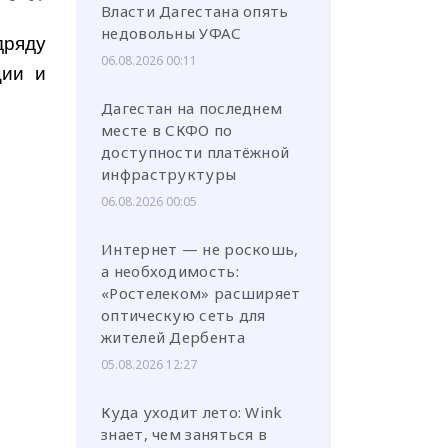
Власти Дагестана опять
недовольны УФАС
дряду
06.08.2026 00:11
ции и
Дагестан на последнем
месте в СКФО по
доступности платёжной
инфраструктуры
06.08.2026 00:05
Интернет — не роскошь,
а необходимость:
«Ростелеком» расширяет
оптическую сеть для
жителей Дербента
05.08.2026 12:27
Куда уходит лето: Wink
знает, чем заняться в