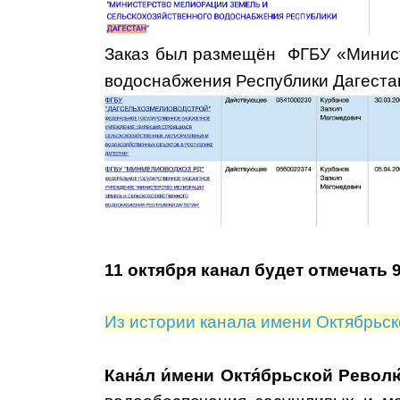
Заказ был размещён ФГБУ «Минист
водоснабжения Республики Дагеста
11 октября канал будет отмечать 9
Из истории канала имени Октябрьс
Кана́
л
и́
мени Окт
я́
брьской Револ
ю