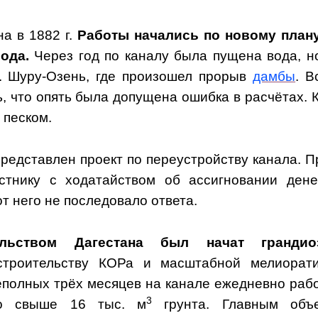
а в 1882 г.
Работы начались по новому плану
ода.
Через год по каналу была пущена вода, н
р. Шуру-Озень, где произошел прорыв
дамбы
. В
, что опять была допущена ошибка в расчётах. 
 песком.
редставлен проект по переустройству канала. П
стнику с ходатайством об ассигновании ден
т него не последовало ответа.
льством Дагестана был начат грандио
троительству КОРа и масштабной мелиорат
еполных трёх месяцев на канале ежедневно раб
3
но свыше 16 тыс. м
грунта. Главным объе