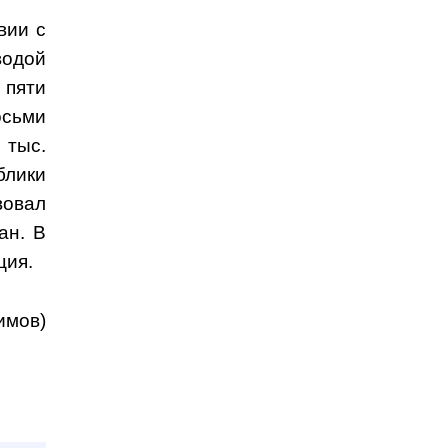
вии с
одой
 пяти
осьми
 тыс.
блики
вовал
ан. В
ция.
имов)