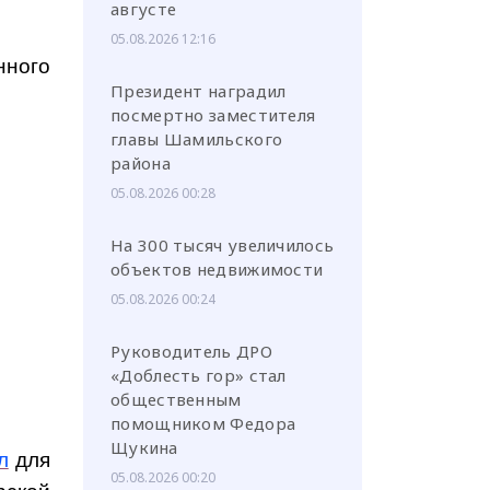
августе
05.08.2026 12:16
нного
Президент наградил
посмертно заместителя
главы Шамильского
района
05.08.2026 00:28
На 300 тысяч увеличилось
объектов недвижимости
05.08.2026 00:24
Руководитель ДРО
«Доблесть гор» стал
общественным
помощником Федора
Щукина
л
для
05.08.2026 00:20