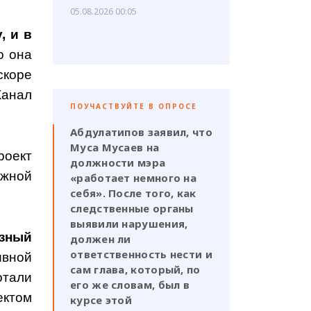
05.08.2026 00:05
, и в
о она
скоре
Канал
ПОУЧАСТВУЙТЕ В ОПРОСЕ
Абдулатипов заявил, что
Муса Мусаев на
роект
должности мэра
ежной
«работает немного на
себя». После того, как
следственные органы
выявили нарушения,
зный
должен ли
ответственность нести и
ивной
сам глава, который, по
отали
его же словам, был в
ктом
курсе этой