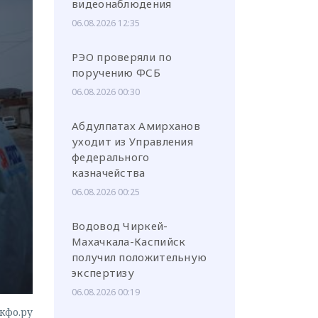
видеонаблюдения
06.08.2026 12:35
РЭО проверяли по
поручению ФСБ
или через соц. сети
06.08.2026 00:30
Абдулпатах Амирханов
уходит из Управления
федерального
казначейства
06.08.2026 00:25
Водовод Чиркей-
Махачкала-Каспийск
получил положительную
экспертизу
06.08.2026 00:19
кфо.ру