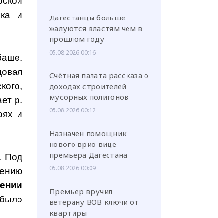
рской
ска и
Дагестанцы больше
жалуются властям чем в
прошлом году
05.08.2026 00:16
баше.
довая
Счётная палата рассказа о
кого,
доходах строителей
мусорных полигонов
ет р.
05.08.2026 00:12
оях и
Назначен помощник
нового врио вице-
премьера Дагестана
. Под
05.08.2026 00:09
дению
жении
Премьер вручил
 было
ветерану ВОВ ключи от
квартиры