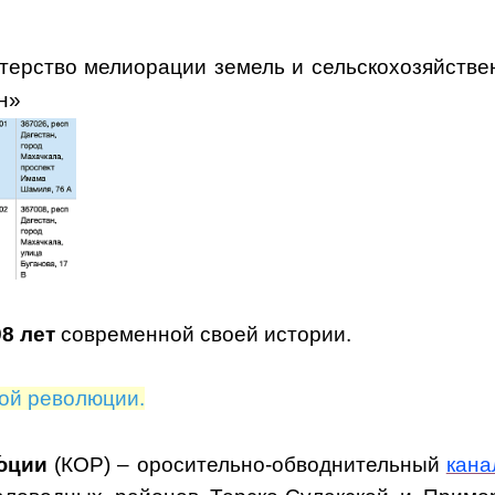
ерство мелиорации земель и сельскохозяйстве
н»
8 лет
современной своей истории.
кой революции.
́
ции
(КОР) – оросительно-обводнительный
кана