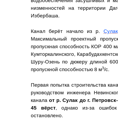
водообеспечения засушливых и м
низменностей на территории Даг
Избербаша.
Канал берёт начало из р.
Сулак
Максимальный проектный пропу
пропускная способность КОР 400 м
Кумторкалинского, Карабудахкентск
Шуру-Озень по дюкеру длиной 600
3
пропускной способностью 8 м
/с.
Первая попытка строительства кан
руководством инженера Невинск
канала
от р. Сулак до г. Петровск
45 вёрст
, однако из-за ошибо
остановлено.