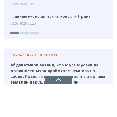
08.08.2026 00:53
Главные экономические новости Ирана
08.08.2026 00:29
ПОУЧАСТВУЙТЕ В ОПРОСЕ
Абдулатипов заявил, что Муса Мусаев на
должности мэра «работает немного на
себя». После того, как следственные органы
выявили нарушения, должен ли
ответственность нести и сам глава,
который, по его же словам, был в курсе
НОВОЕ ДЕЛО
этой деятельности?
новости, политика, экономика
Да, Мусаев не был самостоятельной