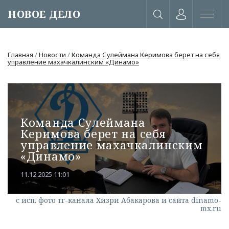
НОВОЕ ДЕЛО
Главная
/
Новости
/
Команда Сулеймана Керимова берет на себя
управление махачкалинским «Динамо»
Команда Сулеймана
Керимова берет на себя
управление махачкалинским
«Динамо»
11.12.2025 11:01
или через соц. сети
с исп. фото тг-канала Хизри Абакарова и сайта dinamo-
mx.ru