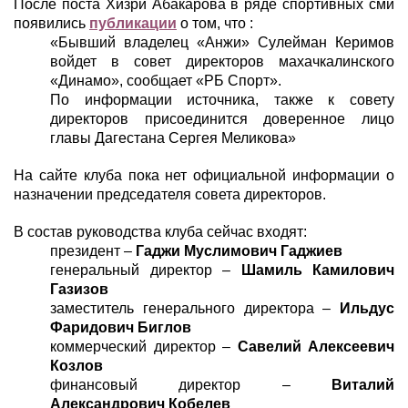
После поста Хизри Абакарова в ряде спортивных сми
появились
публикации
о том, что :
«Бывший владелец «Анжи» Сулейман Керимов
войдет в совет директоров махачкалинского
«Динамо», сообщает «РБ Спорт».
По информации источника, также к совету
директоров присоединится доверенное лицо
главы Дагестана Сергея Меликова»
На сайте клуба пока нет официальной информации о
назначении председателя совета директоров.
В состав руководства клуба сейчас входят:
президент –
Гаджи Муслимович Гаджиев
генеральный директор –
Шамиль Камилович
Газизов
заместитель генерального директора –
Ильдус
Фаридович Биглов
коммерческий директор –
Савелий Алексеевич
Козлов
финансовый директор –
Виталий
Александрович Кобелев