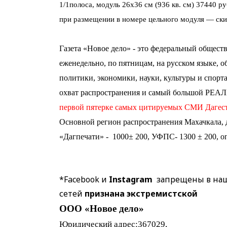
1/1полоса, модуль 26х36 см (936 кв. см) 37440 ру
при размещении в номере цельного модуля — ски
Газета «Новое дело» - это федеральный общест
еженедельно, по пятницам, на русском языке, о
политики, экономики, науки, культуры и спор
охват распространения и самый большой РЕАЛ
первой пятерке самых цитируемых СМИ Дагест
Основной регион распространения Махачкала, 
«Дагпечати» - 1000± 200, УФПС- 1300 ± 200, о
*Facebook и
Instagram
запрещены в наше
сетей
признана
экстремистской
ООО «Новое дело»
Юридический адрес:367029,