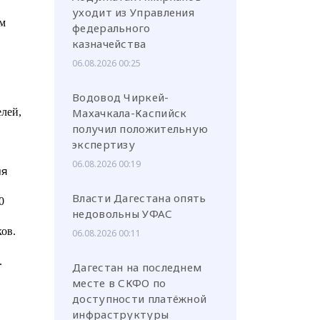
уходит из Управления
ым
федерального
казначейства
06.08.2026 00:25
Водовод Чиркей-
елей,
Махачкала-Каспийск
получил положительную
экспертизу
06.08.2026 00:19
ия
Власти Дагестана опять
0
недовольны УФАС
ов.
06.08.2026 00:11
.
Дагестан на последнем
месте в СКФО по
доступности платёжной
инфраструктуры