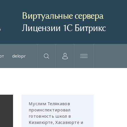
рт
delopr
Муслим Телякавов
проинспектировал
готовность школ в
Кизилюрте, Хасавюрте и