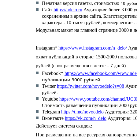
Печатная версия газеты, стоимостью
40 рубле
Сайт
https://ndelo.ru
Аудитория: более 3 000 
сохранением в архиве сайта. Благотворите
характера - 10 тысяч рублей, коммерческие -
Модульная: макет на главной странице 3000 в д
Instagram*
https://www.instagram.com/n_delo/
Ауди
охват публикаций в сторис: 1500-2000 пользова
рублей (срок размещения в ленте – 7 дней).
Facebook*
https://www.facebook.com/www.ndel
публикации 3000 рублей.
Twitter
https://twitter.com/novoedelo?s=08
Аудит
рублей.
Youtube
https://www.youtube.com/channel/
Стоимость размещения публикации 2000 р
Telegram
https://t.me/novoedelo
Аудитория: 32
Вконтакте
https://vk.com/n_delo
Аудитория: 1
Действует система скидок:
При размещении на все ресурсах одновременно