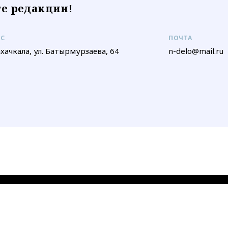
е редакции!
ЕС
ПОЧТА
ахачкала, ул. Батырмурзаева, 64
n-delo@mail.ru