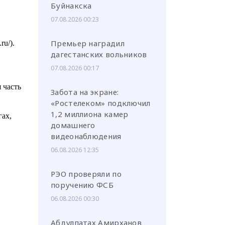
Буйнакска
07.08.2026 00:23
Премьер наградил
u/).
дагестанских вольников
07.08.2026 00:17
 часть
Забота на экране:
«Ростелеком» подключил
1,2 миллиона камер
ах,
домашнего
видеонаблюдения
06.08.2026 12:35
РЭО проверяли по
поручению ФСБ
06.08.2026 00:30
Абдулпатах Амирханов