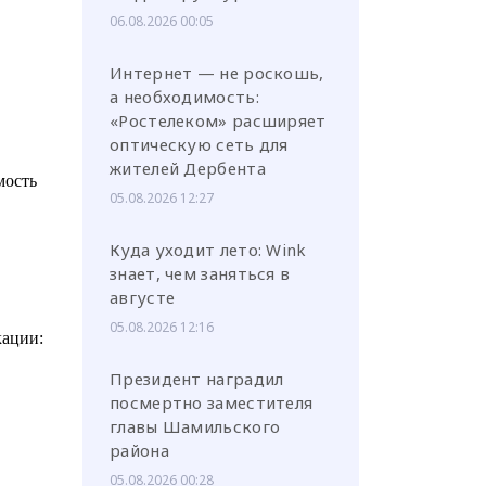
06.08.2026 00:05
Интернет — не роскошь,
а необходимость:
«Ростелеком» расширяет
оптическую сеть для
жителей Дербента
ость
05.08.2026 12:27
Куда уходит лето: Wink
знает, чем заняться в
августе
05.08.2026 12:16
кации:
Президент наградил
посмертно заместителя
главы Шамильского
района
05.08.2026 00:28