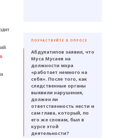
ходит
ПОУЧАСТВУЙТЕ В ОПРОСЕ
кий
Абдулатипов заявил, что
 в
Муса Мусаев на
должности мэра
«работает немного на
ии
себя». После того, как
следственные органы
выявили нарушения,
должен ли
ответственность нести и
сам глава, который, по
его же словам, был в
курсе этой
деятельности?