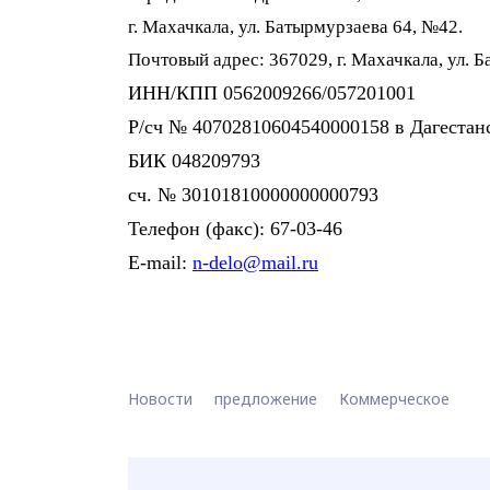
г. Махачкала, ул. Батырмурзаева 64, №42.
Почтовый адрес: 367029, г. Махачкала, ул. 
ИНН/КПП 0562009266/057201001
Р/сч № 40702810604540000158 в Дагестан
БИК 048209793
сч. № 30101810000000000793
Телефон (факс): 67-03-46
E
-
mail
:
n
-
delo
@
mail
.
ru
Новости
предложение
Коммерческое