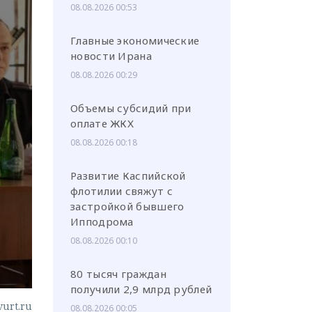
08.08.2026 00:53
Главные экономические
новости Ирана
08.08.2026 00:29
или через соц. сети
Объемы субсидий при
оплате ЖКХ
08.08.2026 00:18
Развитие Каспийской
флотилии свяжут с
застройкой бывшего
Ипподрома
08.08.2026 00:10
80 тысяч граждан
получили 2,9 млрд рублей
vurt.ru
08.08.2026 00:05