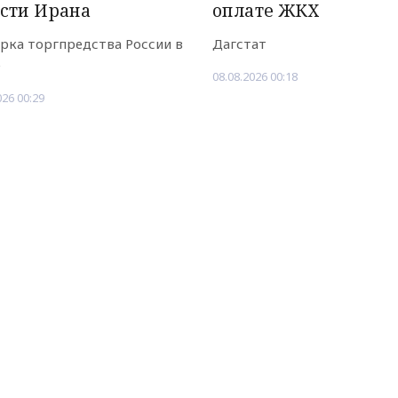
сти Ирана
оплате ЖКХ
рка торгпредства России в
Дагстат
е
08.08.2026 00:18
026 00:29