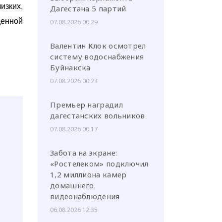
изких,
Дагестана 5 партий
ценной
07.08.2026 00:29
Валентин Клок осмотрел
систему водоснабжения
Буйнакска
07.08.2026 00:23
Премьер наградил
дагестанских вольников
07.08.2026 00:17
Забота на экране:
«Ростелеком» подключил
1,2 миллиона камер
домашнего
видеонаблюдения
06.08.2026 12:35