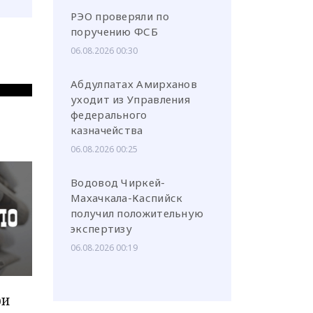
РЭО проверяли по
поручению ФСБ
06.08.2026 00:30
Абдулпатах Амирханов
уходит из Управления
федерального
казначейства
06.08.2026 00:25
Водовод Чиркей-
Махачкала-Каспийск
получил положительную
экспертизу
06.08.2026 00:19
ри