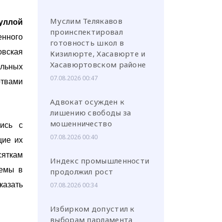
Муслим Телякавов
уллой
проинспектировал
енного
готовность школ в
овская
Кизилюрте, Хасавюрте и
Хасавюртовском районе
льных
07.08.2026 00:47
ртвами
Адвокат осужден к
лишению свободы за
мошенничество
ись с
07.08.2026 00:40
щие их
сяткам
Индекс промышленности
лемы в
продолжил рост
казать
07.08.2026 00:34
Избирком допустил к
выборам парламента