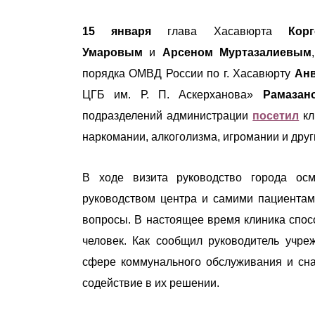
15 января
глава Хасавюрта
Кор
Умаровым
и
Арсеном Муртазалиевым
порядка ОМВД России по г. Хасавюрту
Ан
ЦГБ им. Р. П. Аскерханова»
Рамазан
подразделений администрации
посетил
кл
наркомании, алкоголизма, игромании и друг
В ходе визита руководство города ос
руководством центра и самими пациентам
вопросы. В настоящее время клиника спо
человек. Как сообщил руководитель учр
сфере коммунального обслуживания и сна
содействие в их решении.