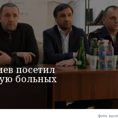
иев посетил
ую больных
фото: xaca