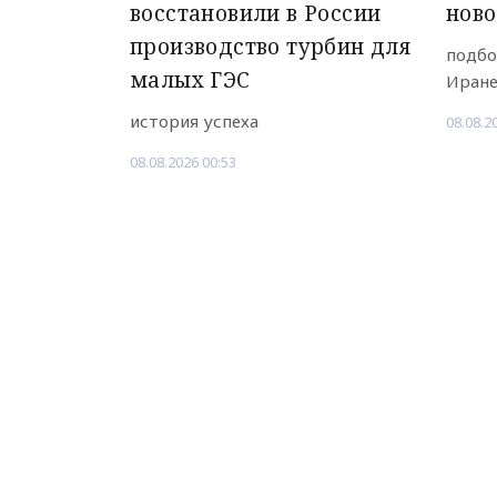
восстановили в России
ново
производство турбин для
подбо
малых ГЭС
Иран
история успеха
08.08.2
08.08.2026 00:53