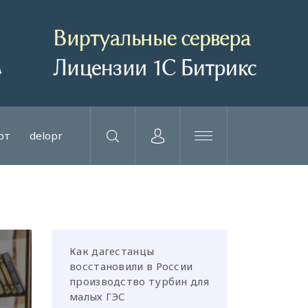
рт
delopr
Как дагестанцы
восстановили в России
производство турбин для
малых ГЭС