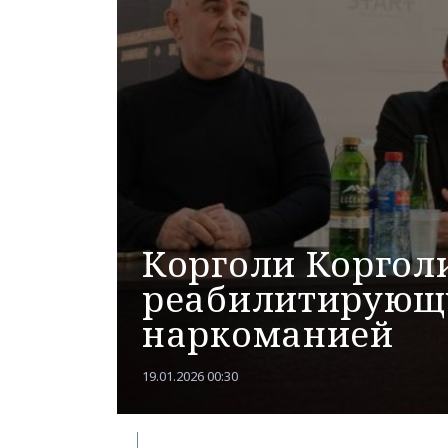
Корголи Коргол
реабилитирующ
наркоманией
19.01.2026 00:30