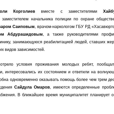
голи Корголиев
вместе с заместителями
Хайб
, заместителем начальника полиции по охране обществ
варом Саиповым
, врачом-наркологом ГБУ РД «Хасавюрт
ом Абдурашидовым
, а также руководителями профи
инику, занимающуюся реабилитацией людей, ставших же
их видов зависимостей.
мотрело условия проживания молодых ребят, пообщал
и, интересовались их состоянием и ответили на волную
собна одновременно оказывать помощь более чем трем де
еждения
Сайдула Омаров
, имеются определенные проб
бжения. В ближайшее время муниципалитет планирует о