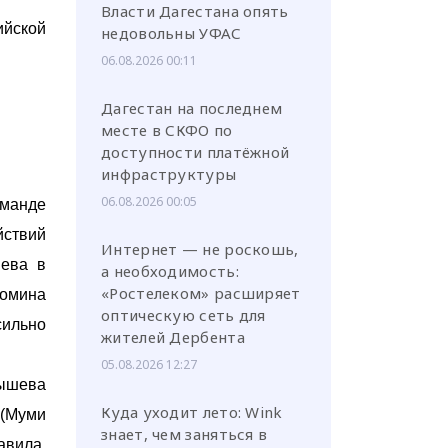
Власти Дагестана опять
йской
недовольны УФАС
06.08.2026 00:11
Дагестан на последнем
месте в СКФО по
доступности платёжной
инфраструктуры
06.08.2026 00:05
оманде
йствий
Интернет — не роскошь,
яева в
а необходимость:
«Ростелеком» расширяет
омина
оптическую сеть для
сильно
жителей Дербента
05.08.2026 12:27
дышева
Куда уходит лето: Wink
 (Муми
знает, чем заняться в
авила.