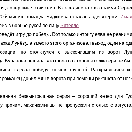
я, совершив яркий сейв. В середине второго тайма Серге
 70-й минуте команда Биджиева осталась вдесятером:
Имад
рив в борьбе рукой по лицу
Бителло
.
оведёт игру до победы. Вот только интригу едва не реаним
назад Лунёву, а вместо этого организовал выход один на од
озиции, но столкнулся с выскочившим из ворот Лун
а Буланова решила, что фола со стороны голкипера не был
вина, сделал победу хозяев крупной. Раскрывшаяся к
арокканец добил мяч в ворота при помощи рикошета от ноги
ерванная безвыигрышная серия – хороший вечер для Гу
 прочим, махачкалинцы не пропускали столько с августа,