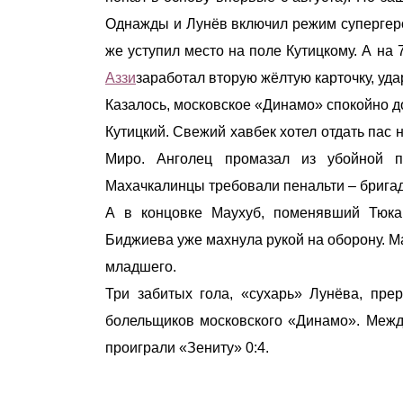
Однажды и Лунёв включил режим супергеро
же уступил место на поле Кутицкому. А на
Аззи
заработал вторую жёлтую карточку, уда
Казалось, московское «Динамо» спокойно д
Кутицкий. Свежий хавбек хотел отдать пас 
Миро. Анголец промазал из убойной п
Махачкалинцы требовали пенальти – бригад
А в концовке Маухуб, поменявший Тюка
Биджиева уже махнула рукой на оборону. М
младшего.
Три забитых гола, «сухарь» Лунёва, пр
болельщиков московского «Динамо». Между
проиграли «Зениту» 0:4.