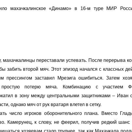
ло махачкалинское «Динамо» в 16-м туре МИР Росси
у, махачкалинцы переставали успевать. После перерыва к
ы забить второй мяч. Этот эпизод начался с классных де
м прессингом заставил Мрезига ошибиться. Затем хоз
 простую потерю мяча. Комбинацию с участием Ф
катил в зону между центральными защитниками – Иван 
и, однако мяч от рук вратаря влетел в сетку.
ать число игроков оборонительного плана. Вместо Гла
о. Камерунец, к слову, не феерил, получив редкий шанс
щищаться хозяевам стало труднее, так как Махачкала подд