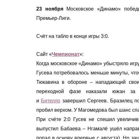
23 ноября
Московское «Динамо» победи
Премьер-Лиги.
Счёт на табло в конце игры 3:0.
Сайт «
Чемпионат
»:
Когда московское «Динамо» убыстряло игр
Гусева потребовалось меньше минуты, чтоб
Тюкавина в обороне – нападающий свои
переходной фазе наказали южан за
и
Бителло
завершил Сергеев. Бразилец по
пробил верхом. У Магомедова был шанс спаст
При счёте 2:0 Гусев не спешил увеличив
выпустил Бабаева – Нгамалё ушёл направ
попал в основу впервые с августа). Но за