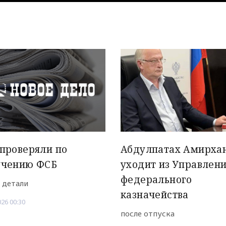
проверяли по
Абдулпатах Амирха
учению ФСБ
уходит из Управлен
федерального
 детали
казначейства
026 00:30
после отпуска