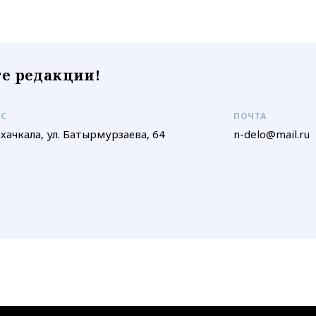
е редакции!
ЕС
ПОЧТА
ахачкала, ул. Батырмурзаева, 64
n-delo@mail.ru