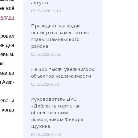
августе
ев всё
05.08.2026 12:16
еддин
Президент наградил
посмертно заместителя
ировал
главы Шамильского
ин для
района
ёвым.
05.08.2026 00:28
о.
На 300 тысяч увеличилось
оманда
объектов недвижимости
 Аззи-
05.08.2026 00:24
Руководитель ДРО
сева и
«Доблесть гор» стал
 когда
общественным
помощником Федора
Щукина
05.08.2026 00:20