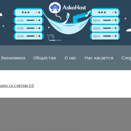
Экономика
Общество
О нас
Нас касается
Спо
ало со счётом 3:0