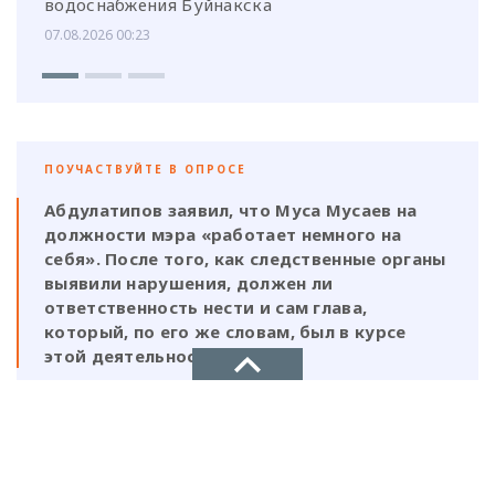
водоснабжения Буйнакска
07.08.2026 00:23
ПОУЧАСТВУЙТЕ В ОПРОСЕ
Абдулатипов заявил, что Муса Мусаев на
должности мэра «работает немного на
себя». После того, как следственные органы
выявили нарушения, должен ли
ответственность нести и сам глава,
который, по его же словам, был в курсе
этой деятельности?
Да, Мусаев не был самостоятельной
фигурой и выполнял поручения своих
НОВОЕ ДЕЛО
ставленников
новости, политика, экономика
Нет, Мусаев должен отвечать один, так