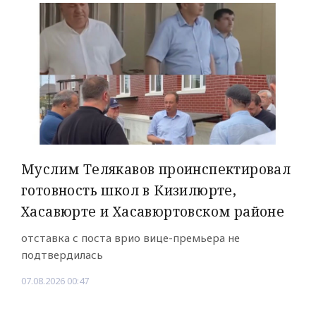
Муслим Телякавов проинспектировал
готовность школ в Кизилюрте,
Хасавюрте и Хасавюртовском районе
отставка с поста врио вице-премьера не
подтвердилась
07.08.2026 00:47