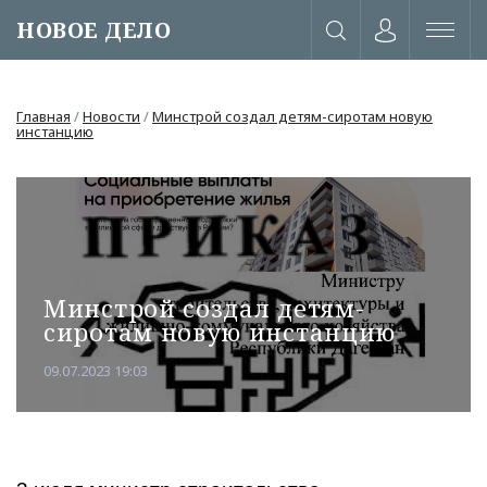
НОВОЕ ДЕЛО
Главная
/
Новости
/
Минстрой создал детям-сиротам новую
инстанцию
Минстрой создал детям-
сиротам новую инстанцию
09.07.2023 19:03
или через соц. сети