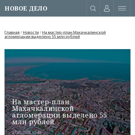
НОВОЕ ДЕЛО
Главная
/
Новости
/
На мастер-план Махачкалинской
агломерации выделено 55 млн рублей
На мастер-план
Махачкалинской
агломерации выделено 55
или через соц. сети
млн рублей
27.03.2025 11:43