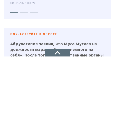
08.08.2026 00:29
ПОУЧАСТВУЙТЕ В ОПРОСЕ
Абдулатипов заявил, что Муса Мусаев на
должности мэра «работает немного на
себя». После того, как следственные органы
выявили нарушения, должен ли
ответственность нести и сам глава,
НОВОЕ ДЕЛО
который, по его же словам, был в курсе
этой деятельности?
новости, политика, экономика
Да, Мусаев не был самостоятельной
фигурой и выполнял поручения своих
ставленников
Нет, Мусаев должен отвечать один, так
как на всех документах стоит его
Рекламодателям