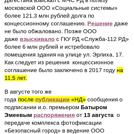
Дагестана взыскал с МЧС РД в пользу
московской ООО «Социальные системы»
более 121,3 млн рублей долга по
концессионному соглашению.
Решение
даже
не было обжаловано. Позже ООО
даже
взыскивало
с ГКУ РД «Служба-112 РД»
более 6 млн рублей и истребовало
помещения здания на улице ул. Эрлиха, 17.
Как следует из решения концессионное
соглашение было заключено в 2017 году
на
11,5 лет.
В августе того же
года
после
публикации
«НД»
сообщения о
подписании и.о. премьером
Батыром
Эмеевым
распоряжения
от
13 августа
о
передаче комплекса фотофиксации
«Безопасный город» в ведение ООО