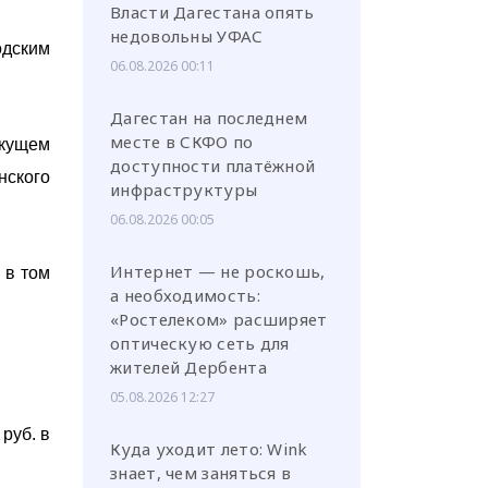
Власти Дагестана опять
недовольны УФАС
одским
06.08.2026 00:11
Дагестан на последнем
месте в СКФО по
екущем
доступности платёжной
нского
инфраструктуры
06.08.2026 00:05
Интернет — не роскошь,
,
в том
а необходимость:
«Ростелеком» расширяет
оптическую сеть для
жителей Дербента
05.08.2026 12:27
руб. в
Куда уходит лето: Wink
знает, чем заняться в