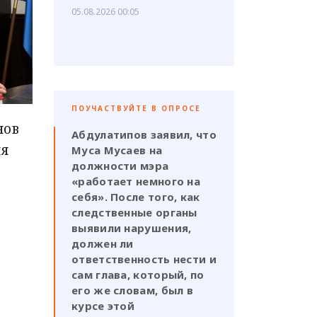
05.08.2026 00:05
ПОУЧАСТВУЙТЕ В ОПРОСЕ
нов
Абдулатипов заявил, что
ия
Муса Мусаев на
должности мэра
«работает немного на
себя». После того, как
следственные органы
выявили нарушения,
должен ли
ответственность нести и
сам глава, который, по
его же словам, был в
курсе этой