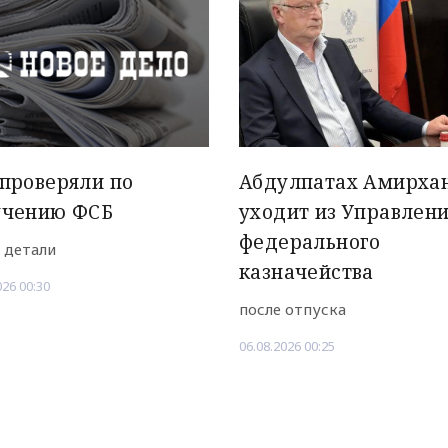
проверяли по
Абдулпатах Амирха
учению ФСБ
уходит из Управлен
федерального
 детали
казначейства
026 00:30
после отпуска
06.08.2026 00:25