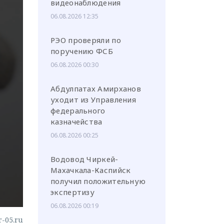
видеонаблюдения
06.08.2026 12:35
РЭО проверяли по
поручению ФСБ
или через соц. сети
06.08.2026 00:30
Абдулпатах Амирханов
уходит из Управления
федерального
казначейства
06.08.2026 00:25
Водовод Чиркей-
Махачкала-Каспийск
получил положительную
экспертизу
06.08.2026 00:19
r-05.ru