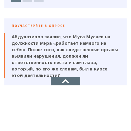
ПОУЧАСТВУЙТЕ В ОПРОСЕ
Абдулатипов заявил, что Муса Мусаев на
должности мэра «работает немного на
себя». После того, как следственные органы
выявили нарушения, должен ли
ответственность нести и сам глава,
который, по его же словам, был в курсе
этой деятельности?
Да, Мусаев не был самостоятельной
фигурой и выполнял поручения своих
ставленников
НОВОЕ ДЕЛО
Нет, Мусаев должен отвечать один, так
новости, политика, экономика
как на всех документах стоит его
подпись и он знал на что идет