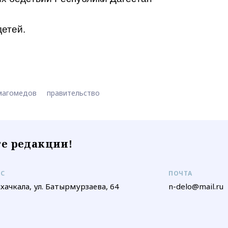
етей.
магомедов
правительство
е редакции!
ЕС
ПОЧТА
ахачкала, ул. Батырмурзаева, 64
n-delo@mail.ru