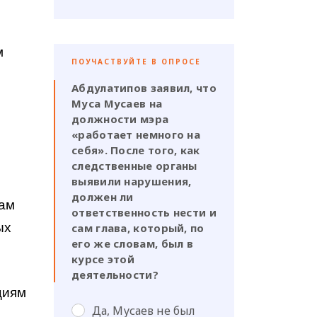
м
ПОУЧАСТВУЙТЕ В ОПРОСЕ
Абдулатипов заявил, что
Муса Мусаев на
должности мэра
«работает немного на
себя». После того, как
следственные органы
выявили нарушения,
должен ли
лам
ответственность нести и
ых
сам глава, который, по
его же словам, был в
курсе этой
деятельности?
циям
Да, Мусаев не был