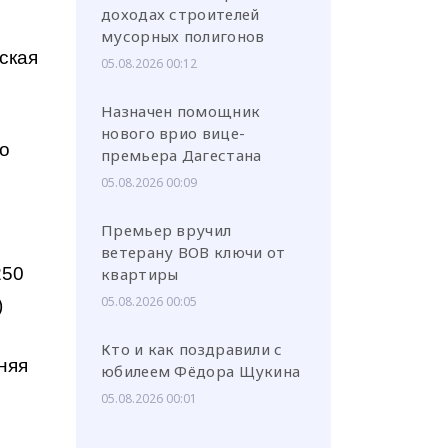
доходах строителей
мусорных полигонов
ская
05.08.2026 00:12
Назначен помощник
нового врио вице-
го
премьера Дагестана
05.08.2026 00:09
Премьер вручил
ветерану ВОВ ключи от
250
квартиры
05.08.2026 00:05
)
Кто и как поздравили с
няя
юбилеем Фёдора Щукина
05.08.2026 00:01