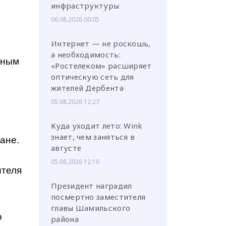
инфраструктуры
06.08.2026 00:05
Интернет — не роскошь,
а необходимость:
̆ным
«Ростелеком» расширяет
оптическую сеть для
жителей Дербента
05.08.2026 12:27
Куда уходит лето: Wink
знает, чем заняться в
ане.
августе
05.08.2026 12:16
ителя
Президент наградил
посмертно заместителя
главы Шамильского
о
района