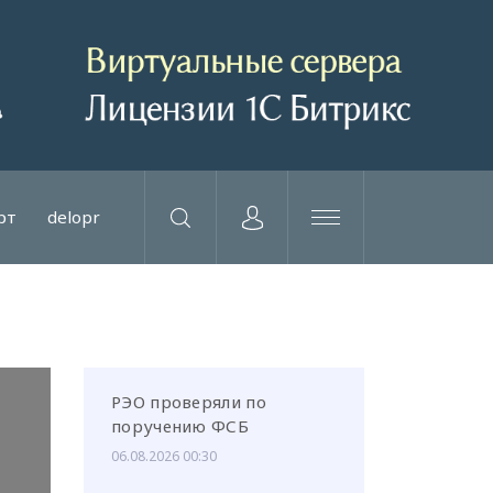
рт
delopr
РЭО проверяли по
поручению ФСБ
06.08.2026 00:30