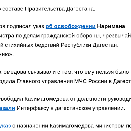
 составе Правительства Дагестана.
ов подписал указ
об освобождении
Наримана
стра по делам гражданской обороны, чрезвычаи
̆ стихийных бедствий Республики Дагестан.
нию».
гомедова связывали с тем, что ему нельзя было
одила Главного управления МЧС России в Дагест
свободил Казимагомедова от должности руковод
азали
Интерфаксу в дагестанском управлении.
указ
о назначении Казимагомедова министром п