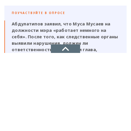
ПОУЧАСТВУЙТЕ В ОПРОСЕ
Абдулатипов заявил, что Муса Мусаев на
должности мэра «работает немного на
себя». После того, как следственные органы
выявили нарушения, должен ли
ответственность нести и сам глава,
который, по его же словам, был в курсе
этой деятельности?
НОВОЕ ДЕЛО
Да, Мусаев не был самостоятельной
новости, политика, экономика
фигурой и выполнял поручения своих
ставленников
Нет, Мусаев должен отвечать один, так
как на всех документах стоит его
подпись и он знал на что идет
Рекламодателям