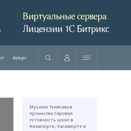
рт
delopr
Муслим Телякавов
проинспектировал
готовность школ в
Кизилюрте, Хасавюрте и