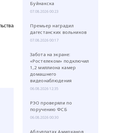
Буйнакска
07.08.2026 00:23
Премьер наградил
льства
дагестанских вольников
07.08.2026 00:17
Забота на экране:
«Ростелеком» подключил
1,2 миллиона камер
домашнего
видеонаблюдения
06.08.2026 12:35
РЭО проверяли по
поручению ФСБ
06.08.2026 00:30
Абдулпатах Амирханов