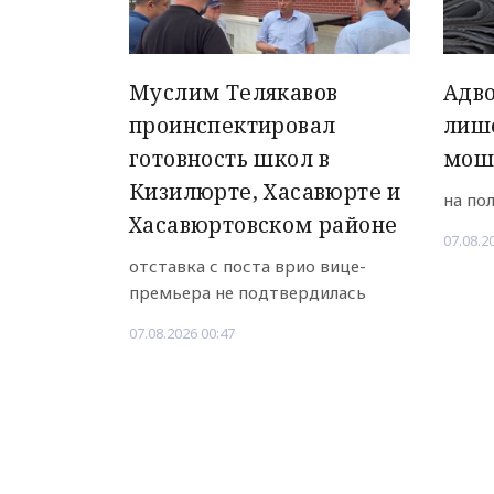
Муслим Телякавов
Адво
проинспектировал
лиш
готовность школ в
мош
Кизилюрте, Хасавюрте и
на по
Хасавюртовском районе
07.08.2
отставка с поста врио вице-
премьера не подтвердилась
07.08.2026 00:47