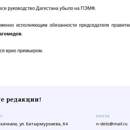
 все руководство Дагестана убыло на ПЭМФ.
еменно исполняющим обязанности председателя правите
агомедов
.
ся врио премьером.
е редакции!
ЕС
ПОЧТА
ахачкала, ул. Батырмурзаева, 64
n-delo@mail.ru