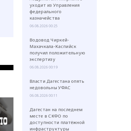
уходит из Управления
федерального
казначейства
06.08.2026 00:25
Водовод Чиркей-
Махачкала-Каспийск
получил положительную
экспертизу
06.08.2026 00:19
Власти Дагестана опять
недовольны УФАС
06.08.2026 00:11
Дагестан на последнем
месте в СКФО по
доступности платёжной
инфраструктуры