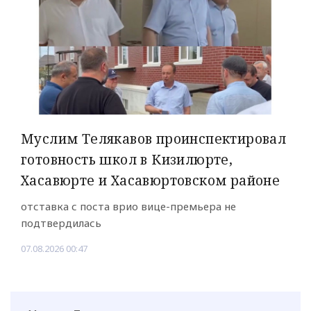
Муслим Телякавов проинспектировал
готовность школ в Кизилюрте,
Хасавюрте и Хасавюртовском районе
отставка с поста врио вице-премьера не
подтвердилась
07.08.2026 00:47