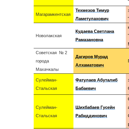
Техмезов Тимур
Магарамкентская
Ламетулахович
Кудаева Светлана
Новолакская
Рамазановна
Советская № 2
Дагиров Мурад
города
Алхаматович
Махачкалы
Сулейман-
Фатулаев Абуталиб
Стальская
Бабаевич
Сулейман-
Шихбабаев Гусейн
Стальская
Рабиддинович