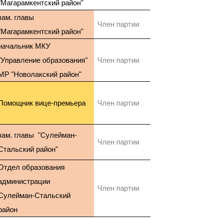
"Магарамкентский район"
зам. главы
Член партии
"Магарамкентский район"
начальник МКУ
"Управление образования"
Член партии
МР "Новолакский район"
Помощник вице-премьера
Член партии
зам. главы "Сулейман-
Член партии
Стальский район"
Отдел образования
администрации
Член партии
Сулейман-Стальский
район