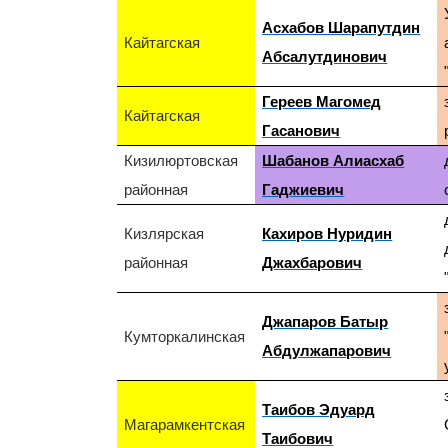
Асхабов Шарапутдин
Кайтагская
Абсалутдинович
Гереев Магомед
Кайтагская
Гасанович
Кизилюртовская
Шабанов Алиасхаб
районная
Гаджиевич
Кизлярская
Кахиров Нуридин
районная
Джахбарович
Джапаров Батыр
Кумторкалинская
Абдулжапарович
Таибов Эдуард
Магарамкентская
Таибович