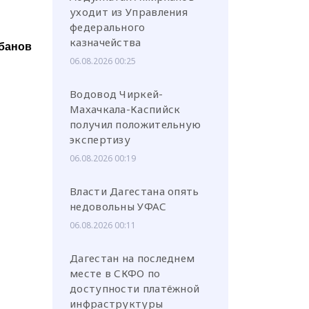
уходит из Управления
федерального
казначейства
банов
06.08.2026 00:25
Водовод Чиркей-
Махачкала-Каспийск
получил положительную
экспертизу
06.08.2026 00:19
Власти Дагестана опять
недовольны УФАС
06.08.2026 00:11
Дагестан на последнем
месте в СКФО по
доступности платёжной
инфраструктуры