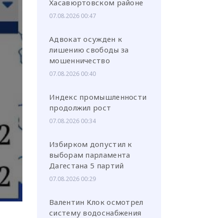
Хасавюртовском районе
07.08.2026 00:47
Адвокат осужден к
лишению свободы за
мошенничество
или через соц. сети
07.08.2026 00:40
Индекс промышленности
продолжил рост
07.08.2026 00:34
Избирком допустил к
выборам парламента
Дагестана 5 партий
07.08.2026 00:29
Валентин Клок осмотрел
систему водоснабжения