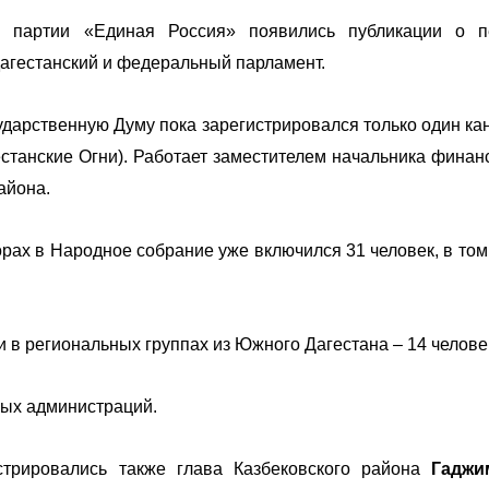
я партии «Единая Россия» появились публикации о 
дагестанский и федеральный парламент.
ударственную Думу пока зарегистрировался только один ка
естанские Огни). Работает заместителем начальника финан
айона.
орах в Народное собрание уже включился 31 человек, в том
 в региональных группах из Южного Дагестана – 14 челове
ных администраций.
стрировались также глава Казбековского района
Гаджи