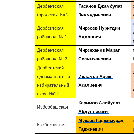
Дербентская
Гасанов Джамбулат
городская № 2
Зиямудинович
Дербентская
Мирзоев Нуритдин
районная № 1
Адилович
Дербентская
Мирзеханов Марат
районная № 2
Селимханович
Дербентский
одномандатный
Исламов Арсен
избирательный
Асалиевич
округ №12
Керимов Алибулат
Избербашская
Абдуллаевич
Мусаев Гаджимурад
Казбековская
Гаджиевич