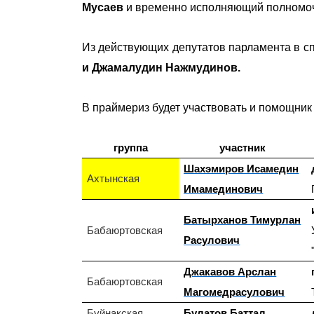
Мусаев
и временно исполняющий полномоч
Из действующих депутатов парламента в сп
и Джамалудин Нажмудинов.
В праймериз будет участвовать и помощник
группа
участник
Шахэмиров Исамедин
Ахтынская
Имамединович
Батырханов Тимурлан
Бабаюртовская
Расулович
Джакавов Арслан
Бабаюртовская
Магомедрасулович
Буйнакская
Булатов Баттал