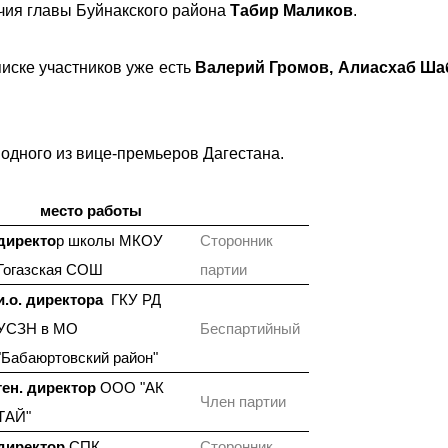
ия главы Буйнакского района
Табир Маликов
.
иске участников уже есть
Валерий Громов, Алиасхаб Ша
 одного из вице-премьеров Дагестана.
место работы
директо
р школы МКОУ
Сторонник
Гогазская СОШ
партии
и.о. директора
ГКУ РД
УСЗН в МО
Беспартийный
"Бабаюртовский район"
ген. директор
ООО "АК
Член партии
ТАЙ"
директор
СПК
Сторонник