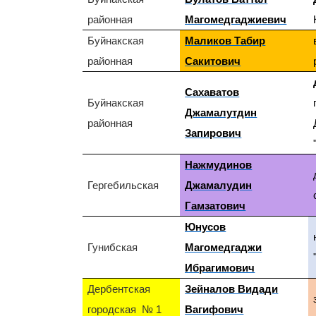
районная
Магомедгаджиевич
Буйнакская
Маликов Табир
районная
Сакитович
Сахаватов
Буйнакская
Джамалутдин
районная
Запирович
Нажмудинов
Гергебильская
Джамалудин
Гамзатович
Юнусов
Гунибская
Магомедгаджи
Ибрагимович
Дербентская
Зейналов Видади
городская № 1
Вагифович