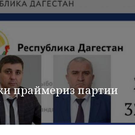
ки праймериз партии
»