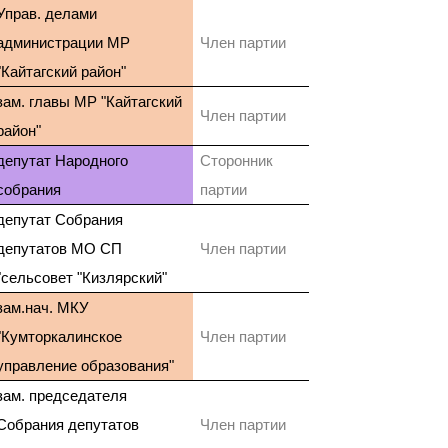
Управ. делами
администрации МР
Член партии
"Кайтагский район"
зам. главы МР "Кайтагский
Член партии
район"
депутат Народного
Сторонник
собрания
партии
депутат Собрания
депутатов МО СП
Член партии
"сельсовет "Кизлярский"
зам.нач. МКУ
"Кумторкалинское
Член партии
управление образования"
зам. председателя
Собрания депутатов
Член партии