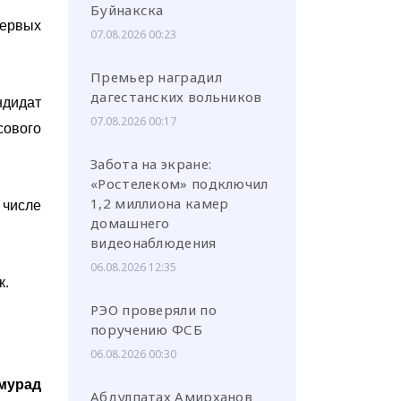
Буйнакска
первых
07.08.2026 00:23
Премьер наградил
дагестанских вольников
ндидат
07.08.2026 00:17
сового
Забота на экране:
«Ростелеком» подключил
1,2 миллиона камер
 числе
домашнего
видеонаблюдения
06.08.2026 12:35
к.
РЭО проверяли по
поручению ФСБ
06.08.2026 00:30
мурад
Абдулпатах Амирханов