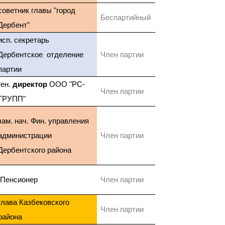
советник главы "город
Беспартийный
Дербент"
исп. секретарь
Дербентское отделение
Член партии
партии
ген.
директор
ООО "РС-
Член партии
ГРУПП"
зам. нач. Фин. управления
администрации
Член партии
Дербентского района
Пенсионер
Член партии
глава Казбековского
Член партии
района