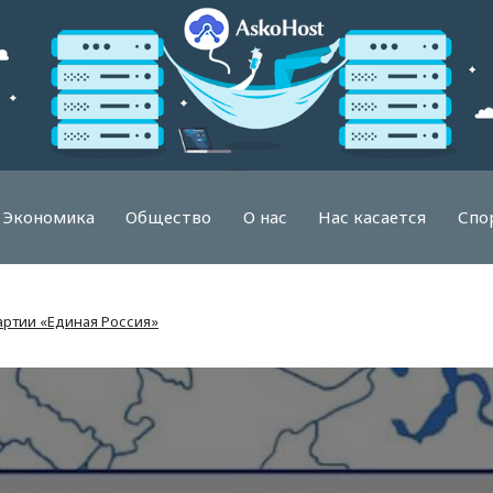
Экономика
Общество
О нас
Нас касается
Спо
артии «Единая Россия»