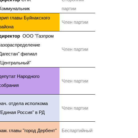
Коммунальник
партии
врип главы Буйнакского
Член партии
района
директор
ООО "Газпром
газораспределение
Член партии
Дагестан" филиал
"Центральный"
депутат Народного
Член партии
собрания
нач. отдела исполкома
Член партии
"Единая Россия" в РД
зам. главы "город Дербент"
Беспартийный