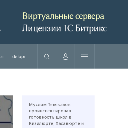
рт
delopr
Муслим Телякавов
проинспектировал
готовность школ в
Кизилюрте, Хасавюрте и