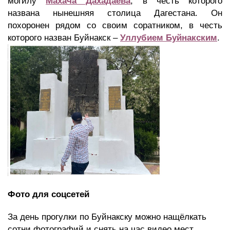
могилу
Махача Дахадаева
, в честь которого
названа нынешняя столица Дагестана. Он
похоронен рядом со своим соратником, в честь
которого назван Буйнакск –
Уллубием Буйнакским
.
Фото для соцсетей
За день прогулки по Буйнакску можно нащёлкать
сотни фотографий и снять на час видео мест,