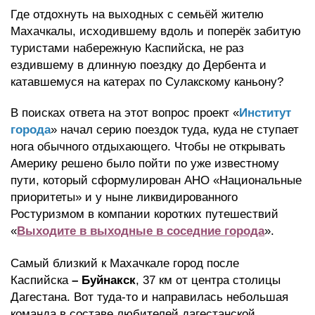
Где отдохнуть на выходных с семьёй жителю
Махачкалы, исходившему вдоль и поперёк забитую
туристами набережную Каспийска, не раз
ездившему в длинную поездку до Дербента и
катавшемуся на катерах по Сулакскому каньону?
В поисках ответа на этот вопрос проект «
Институт
города
» начал серию поездок туда, куда не ступает
нога обычного отдыхающего. Чтобы не открывать
Америку решено было пойти по уже известному
пути, который сформулирован АНО «Национальные
приоритеты» и у ныне ликвидированного
Ростуризмом в компании коротких путешествий
«
Выходите в выходные в соседние города
».
Самый близкий к Махачкале город после
Каспийска
– Буйнакск
, 37 км от центра столицы
Дагестана. Вот туда-то и направилась небольшая
команда в составе любителей дагестанской