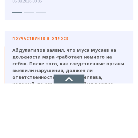
08.08.2026 00:05
ПОУЧАСТВУЙТЕ В ОПРОСЕ
Абдулатипов заявил, что Муса Мусаев на
должности мэра «работает немного на
себя». После того, как следственные органы
выявили нарушения, должен ли
ответственность нести и сам глава,
который, по его же словам, был в курсе
этой деятельности?
НОВОЕ ДЕЛО
Да, Мусаев не был самостоятельной
фигурой и выполнял поручения своих
новости, политика, экономика
ставленников
Нет, Мусаев должен отвечать один, так
как на всех документах стоит его