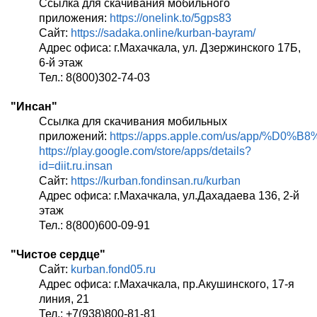
Ссылка для скачивания мобильного
приложения:
https://onelink.to/5gps83
Сайт:
https://sadaka.online/kurban-bayram/
Адрес офиса: г.Махачкала, ул. Дзержинского 17Б,
6-й этаж
Тел.: 8(800)302-74-03
"Инсан"
Ссылка для скачивания мобильных
приложений:
https://apps.apple.com/us/app/%
https://play.google.com/store/apps/details?
id=diit.ru.insan
Сайт:
https://kurban.fondinsan.ru/kurban
Адрес офиса: г.Махачкала, ул.Дахадаева 136, 2-й
этаж
Тел.: 8(800)600-09-91
"Чистое сердце"
Сайт:
kurban.fond05.ru
Адрес офиса: г.Махачкала, пр.Акушинского, 17-я
линия, 21
Тел.: +7(938)800-81-81