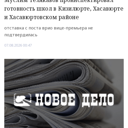
Муслим Телякавов проинспектировал
готовность школ в Кизилюрте, Хасавюрте
и Хасавюртовском районе
отставка с поста врио вице-премьера не
подтвердилась
07.08.2026 00:47