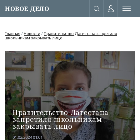
НОВОЕ ДЕЛО
Главная
/
Новости
/
Правительство Дагестана запретило
школьникам закрывать лицо
Правительство Дагестана
запретило школьникам
или через соц. сети
закрывать лицо
01.02.2024 01:01