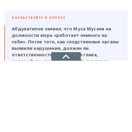
ПОУЧАСТВУЙТЕ В ОПРОСЕ
Абдулатипов заявил, что Муса Мусаев на
должности мэра «работает немного на
себя». После того, как следственные органы
выявили нарушения, должен ли
ответственность нести и сам глава,
который, по его же словам, был в курсе
этой деятельности?
НОВОЕ ДЕЛО
Да, Мусаев не был самостоятельной
фигурой и выполнял поручения своих
новости, политика, экономика
ставленников
Нет, Мусаев должен отвечать один, так
как на всех документах стоит его
подпись и он знал на что идет
Рекламодателям