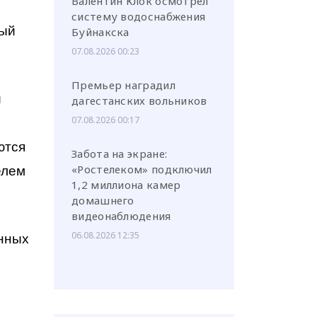
Валентин Клок осмотрел
систему водоснабжения
ный
Буйнакска
07.08.2026 00:23
Премьер наградил
й
дагестанских вольников
07.08.2026 00:17
ются
Забота на экране:
«Ростелеком» подключил
елем
1,2 миллиона камер
домашнего
видеонаблюдения
06.08.2026 12:35
енных