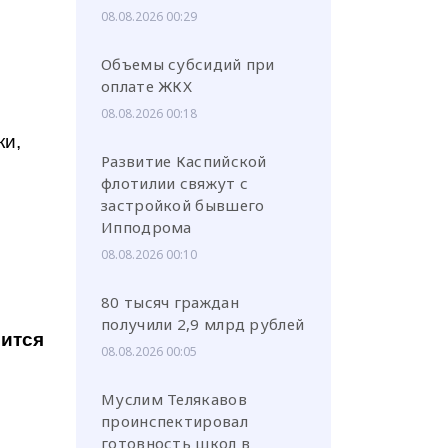
08.08.2026 00:29
Объемы субсидий при
оплате ЖКХ
08.08.2026 00:18
ки,
Развитие Каспийской
флотилии свяжут с
застройкой бывшего
Ипподрома
08.08.2026 00:10
80 тысяч граждан
получили 2,9 млрд рублей
ится
08.08.2026 00:05
Муслим Телякавов
проинспектировал
готовность школ в