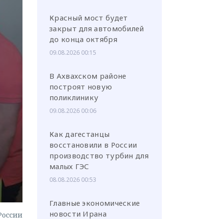
Красный мост будет
закрыт для автомобилей
до конца октября
09.08.2026 00:15
или через соц. сети
В Ахвахском районе
построят новую
поликлинику
09.08.2026 00:06
Как дагестанцы
восстановили в России
производство турбин для
малых ГЭС
08.08.2026 00:53
Главные экономические
новости Ирана
России