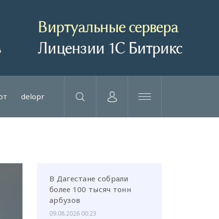
рт
delopr
В Дагестане собрали
более 100 тысяч тонн
арбузов
09.08.2026 00:23