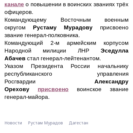
канале
о повышении в воинских званиях трёх
офицеров.
Командующему Восточным военным
округом
Рустаму Мурадову
присвоено
звание генерал-полковника.
Командующий 2-м армейским корпусом
Народной милиции ЛНР
Эседулла
Абачев
стал генерал-лейтенантом.
Указом Президента России начальнику
республиканского управления
Росгвардии
Александру
Орехову
присвоено
воинское звание
генерал-майора.
Новости
Рустам Мурадов
Дагестан