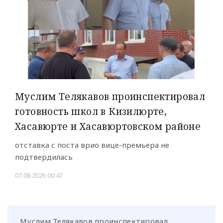
Муслим Телякавов проинспектировал
готовность школ в Кизилюрте,
Хасавюрте и Хасавюртовском районе
отставка с поста врио вице-премьера не
подтвердилась
07.08.2026 00:47
Муслим Телякавов проинспектировал