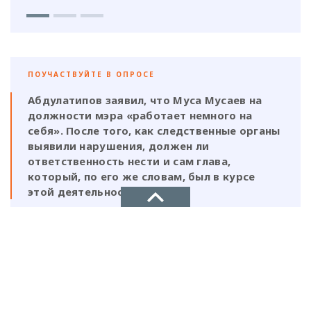
ПОУЧАСТВУЙТЕ В ОПРОСЕ
Абдулатипов заявил, что Муса Мусаев на
должности мэра «работает немного на
себя». После того, как следственные органы
выявили нарушения, должен ли
ответственность нести и сам глава,
который, по его же словам, был в курсе
этой деятельности?
Да, Мусаев не был самостоятельной
фигурой и выполнял поручения своих
НОВОЕ ДЕЛО
ставленников
новости, политика, экономика
Нет, Мусаев должен отвечать один, так
как на всех документах стоит его
подпись и он знал на что идет