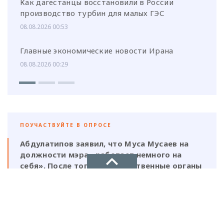
Как дагестанцы восстановили в России
производство турбин для малых ГЭС
08.08.2026 00:53
Главные экономические новости Ирана
08.08.2026 00:29
ПОУЧАСТВУЙТЕ В ОПРОСЕ
Абдулатипов заявил, что Муса Мусаев на
должности мэра «работает немного на
себя». После того, как следственные органы
выявили нарушения, должен ли
ответственность нести и сам глава,
НОВОЕ ДЕЛО
который, по его же словам, был в курсе
этой деятельности?
новости, политика, экономика