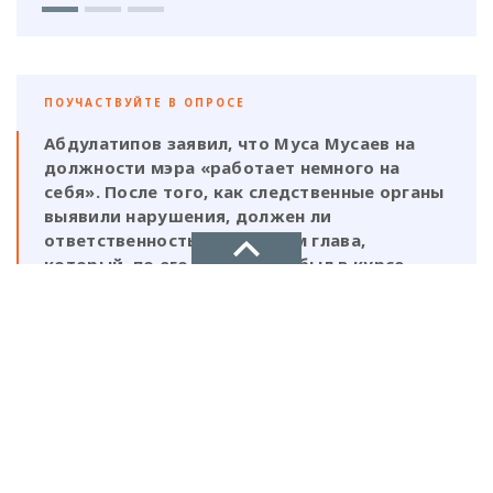
ПОУЧАСТВУЙТЕ В ОПРОСЕ
Абдулатипов заявил, что Муса Мусаев на
должности мэра «работает немного на
себя». После того, как следственные органы
выявили нарушения, должен ли
ответственность нести и сам глава,
который, по его же словам, был в курсе
этой деятельности?
НОВОЕ ДЕЛО
Да, Мусаев не был самостоятельной
фигурой и выполнял поручения своих
новости, политика, экономика
ставленников
Нет, Мусаев должен отвечать один, так
как на всех документах стоит его
подпись и он знал на что идет