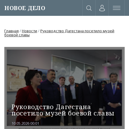
НОВОЕ ДЕЛО
Главная
/
Новости
/
Руководство Дагестана посетило музей
боевой славы
Руководство Дагестана
посетило музей боевой славы
или через соц. сети
10.05.2026 00:01