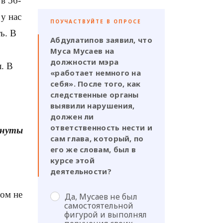
в 56-
у нас
ПОУЧАСТВУЙТЕ В ОПРОСЕ
ь. В
Абдулатипов заявил, что
Муса Мусаев на
должности мэра
л. В
«работает немного на
себя». После того, как
следственные органы
выявили нарушения,
должен ли
ответственность нести и
инуты
сам глава, который, по
его же словам, был в
курсе этой
деятельности?
дом не
Да, Мусаев не был
самостоятельной
фигурой и выполнял