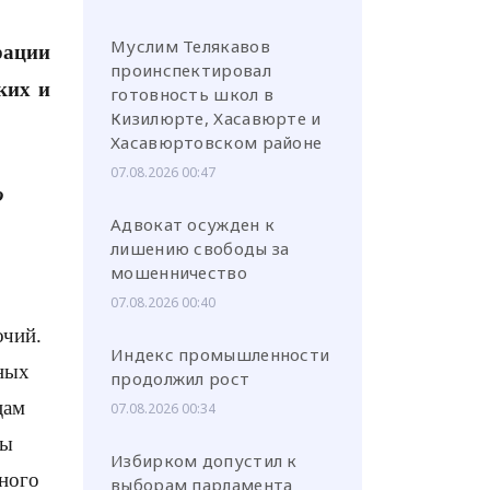
Муслим Телякавов
ации
проинспектировал
ких и
готовность школ в
Кизилюрте, Хасавюрте и
Хасавюртовском районе
07.08.2026 00:47
о
Адвокат осужден к
лишению свободы за
мошенничество
07.08.2026 00:40
очий.
Индекс промышленности
нных
продолжил рост
цам
07.08.2026 00:34
бы
Избирком допустил к
ного
выборам парламента