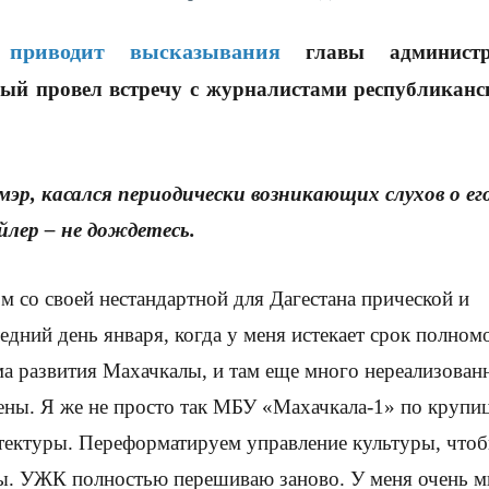
приводит высказывания
»
главы администр
ый провел встречу с журналистами республиканс
эр, касался периодически возникающих слухов о ег
лер – не дождетесь.
м со своей нестандартной для Дагестана прической и
едний день января, когда у меня истекает срок полном
ма развития Махачкалы, и там еще много нереализова
ены. Я же не просто так МБУ «Махачкала-1» по крупи
итектуры. Переформатируем управление культуры, что
ны. УЖК полностью перешиваю заново. У меня очень м