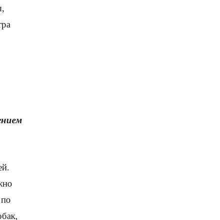
я,
тра
ением
ей.
жно
 по
обак,