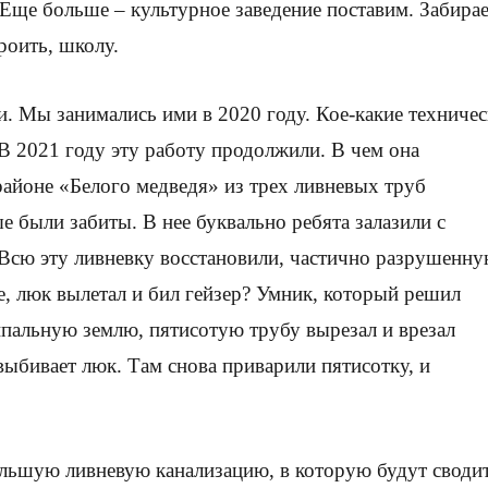
 Еще больше – культурное заведение поставим. Забира
роить, школу.
и. Мы занимались ими в 2020 году. Кое-какие техниче
В 2021 году эту работу продолжили. В чем она
районе «Белого медведя» из трех ливневых труб
 были забиты. В нее буквально ребята залазили с
Всю эту ливневку восстановили, частично разрушенну
е, люк вылетал и бил гейзер? Умник, который решил
пальную землю, пятисотую трубу вырезал и врезал
выбивает люк. Там снова приварили пятисотку, и
ольшую ливневую канализацию, в которую будут своди