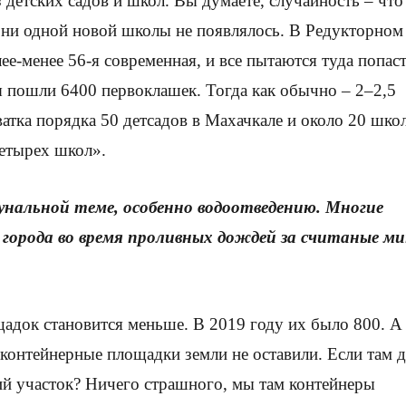
 детских садов и школ. Вы думаете, случайность – что 
м ни одной новой школы не появлялось. В Редукторном 
ее-менее 56-я современная, и все пытаются туда попаст
 пошли 6400 первоклашек. Тогда как обычно – 2–2,5
атка порядка 50 детсадов в Махачкале и около 20 шко
четырех школ».
унальной теме, особенно водоотведению. Многие
 города во время проливных дождей за считаные м
щадок становится меньше. В 2019 году их было 800. А
контейнерные площадки земли не оставили. Если там 
кий участок? Ничего страшного, мы там контейнеры