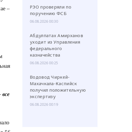
РЭО проверяли по
ае –
поручению ФСБ
06.08.2026 00:30
Абдулпатах Амирханов
уходит из Управления
федерального
казначейства
м
06.08.2026 00:25
ьная
Водовод Чиркей-
Махачкала-Каспийск
получил положительную
 все
экспертизу
06.08.2026 00:19
нало