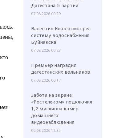
Дагестана 5 партий
07.08.2026 00:29
илось.
Валентин Клок осмотрел
систему водоснабжения
ушены,
Буйнакска
07.08.2026 00:23
 кто
Премьер наградил
дагестанских вольников
ого
07.08.2026 00:17
Забота на экране:
«Ростелеком» подключил
нег
1,2 миллиона камер
домашнего
видеонаблюдения
06.08.2026 12:35
ну