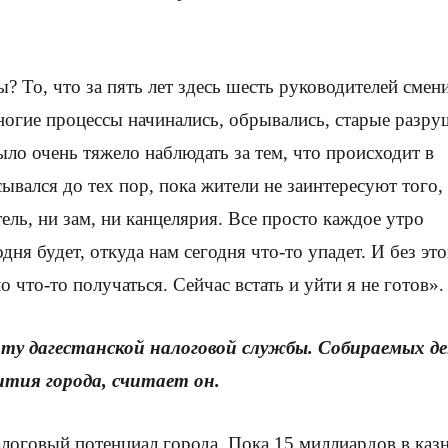
? То, что за пять лет здесь шесть руководителей смен
многие процессы начинались, обрывались, старые разр
ыло очень тяжело наблюдать за тем, что происходит в
вался до тех пор, пока жители не заинтересуют того,
ель, ни зам, ни канцелярия. Все просто каждое утро
дня будет, откуда нам сегодня что-то упадет. И без эт
о что-то получаться. Сейчас встать и уйти я не готов».
оту дагестанской налоговой службы. Собираемых де
ития города, считает он.
логовый потенциал города. Пока 15 миллиардов в каз