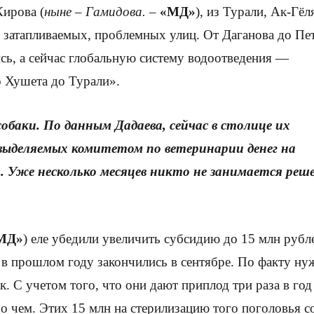
Кирова (
ныне – Гамидова.
–
«МД»
), из Турали, Ак-Гёл
 затапливаемых, проблемных улиц. От Даганова до Пе
сь, а сейчас глобальную систему водоотведения —
о Хушета до Турали».
обаки. По данным Дадаева, сейчас в столице их
выделяемых комитетом по ветеринарии денег на
 Уже несколько месяцев никто не занимается реш
МД»
) еле убедили увеличить субсидию до 15 млн рубл
с в прошлом году закончились в сентябре. По факту ну
к. С учетом того, что они дают приплод три раза в год
и о чем. Этих 15 млн на стерилизацию того поголовья с