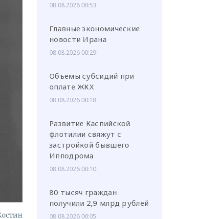
08.08.2026 00:53
Главные экономические
новости Ирана
08.08.2026 00:29
или через соц. сети
Объемы субсидий при
оплате ЖКХ
08.08.2026 00:18
Развитие Каспийской
флотилии свяжут с
застройкой бывшего
Ипподрома
08.08.2026 00:10
80 тысяч граждан
получили 2,9 млрд рублей
Костин
08.08.2026 00:05