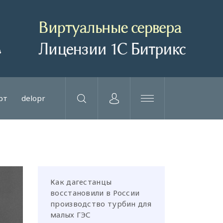
рт
delopr
Как дагестанцы
восстановили в России
производство турбин для
малых ГЭС