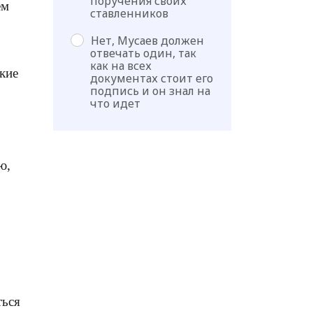
поручения своих
ем
ставленников
Нет, Мусаев должен
отвечать один, так
как на всех
ские
документах стоит его
подпись и он знал на
что идет
ю,
ться