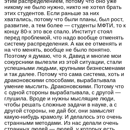
этим распределением, потому что оно уже
никому не было нужно, никто не хотел брать
этих студентов. Если раньше за них
хватались, потому что были планы, был рост,
развитие, а тем более — студенты МФТИ, то к
концу 80-х это все спало. Институт стоял
перед проблемой, что надо вообще отменять
систему распределения. А как ее отменять и
на что менять, вообще не было понятно.
Поэтому я думаю, что я, Давид и многие мои
сокурсники вылезли из этой ситуации, стали
успешными людьми, крупными бизнесменами
и так далее. Потому что сама система, хоть и
драконовскими способами, вырабатывала
умение мыслить. Драконовскими. Потому что
с одной стороны вырабатывала, с другой —
глушила. Вроде и нужны мыслящие люди,
чтобы решать сложные задачи в науке, а с
другой стороны, не дай бог, они замыслят
какую-нибудь крамолу. И делалось это очень
странными методами. Из нас делали очень
странных людей — людей, у которых есть