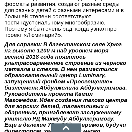
форматы развития, создают разные среды
для разных детей с разными интересами и в
большей степени соответствуют
постиндустриальному многообразию.
Поэтому я был очень рад, когда узнал про
проект «Люминарий».
Для справки: В дагестанском селе Хрюг
на высоте 1200 м над уровнем моря
весной 2018 года появилось
ультрасовременное строение из черного
металла и стекла. В нем разместился
образовательный центр Luminary,
запущенный фондом «Просвещение»
бизнесмена Абдулжелила Абдулкеримова.
Руководитель проекта Камил
Магомедов. Идея создания такого центра
для горских детей, талантливых и
одаренных, принадлежит заслуженному
учителю РД Махмуду Абдулкеримову.
Еще в далекие 70-е Абдулкеримов, будучи
директором, заметил, как много