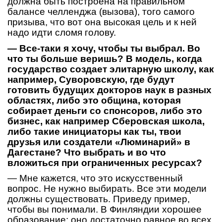
должна быть построена на правильном
балансе челленджа (вызова), того самого
призыва, что вот она высокая цель и к ней
надо идти сломя голову.
— Все-таки я хочу, чтобы ты выбрал. Во
что ты больше веришь? В модель, когда
государство создает элитарную школу, как
например, Суворовскую, где будут
готовить будущих докторов наук в разных
областях, либо это община, которая
собирает деньги со спонсоров, либо это
бизнес, как например Сберовская школа,
либо такие инициаторы как ты, твои
друзья или создатели «Люминарий» в
Дагестане? Что выбрать и во что
вложиться при ограниченных ресурсах?
— Мне кажется, что это искусственный
вопрос. Не нужно выбирать. Все эти модели
должны существовать. Приведу пример,
чтобы вы понимали. В Финляндии хорошее
образование: оно достаточно равное во всех