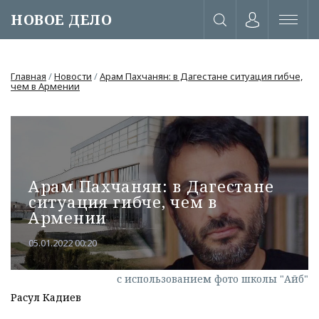
НОВОЕ ДЕЛО
Главная
/
Новости
/
Арам Пахчанян: в Дагестане ситуация гибче,
чем в Армении
Арам Пахчанян: в Дагестане
ситуация гибче, чем в
Армении
05.01.2022 00:20
или через соц. сети
с использованием фото школы "Айб"
Расул Кадиев