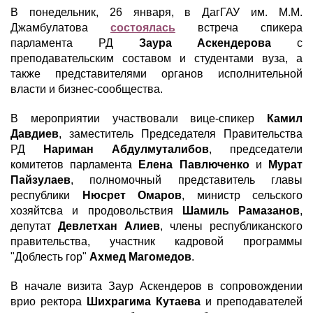
В понедельник, 26 января, в ДагГАУ им. М.М.
Джамбулатова
состоялась
встреча спикера
парламента РД
Заура Аскендерова
с
преподавательским составом и студентами вуза, а
также представителями органов исполнительной
власти и бизнес-сообщества.
В мероприятии участвовали вице-спикер
Камил
Давдиев
, заместитель Председателя Правительства
РД
Нариман Абдулмуталибов
, председатели
комитетов парламента
Елена Павлюченко
и
Мурат
Пайзулаев
, полномочный представитель главы
республики
Нюсрет Омаров
, министр сельского
хозяйтсва и продовольствия
Шамиль Рамазанов
,
депутат
Девлетхан Алиев
, члены республиканского
правительства, участник кадровой программы
"Доблесть гор"
Ахмед Магомедов
.
В начале визита Заур Аскендеров в сопровождении
врио ректора
Шихрагима Кутаева
и преподавателей