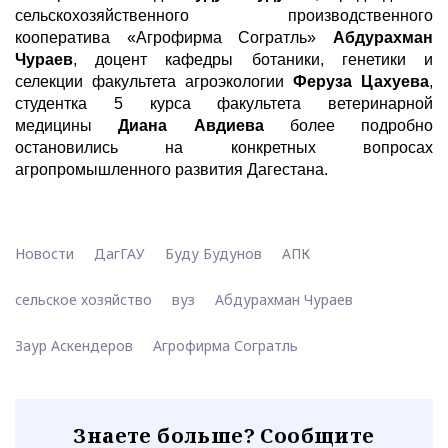
сельскохозяйственного производственного
кооператива «Агрофирма Согратль»
Абдурахман
Чураев
, доцент кафедры ботаники, генетики и
селекции факультета агроэкологии
Феруза Цахуева
,
студентка 5 курса факультета ветеринарной
медицины
Диана Авдиева
более подробно
остановились на конкретных вопросах
агропромышленного развития Дагестана.
Новости
ДагГАУ
Буду Будунов
АПК
сельское хозяйство
вуз
Абдурахман Чураев
Заур Аскендеров
Агрофирма Согратль
Знаете больше? Сообщите