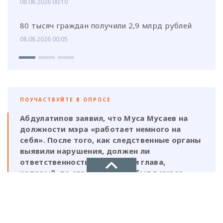
08.08.2026 00:10
80 тысяч граждан получили 2,9 млрд рублей
08.08.2026 00:05
ПОУЧАСТВУЙТЕ В ОПРОСЕ
Абдулатипов заявил, что Муса Мусаев на
должности мэра «работает немного на
себя». После того, как следственные органы
выявили нарушения, должен ли
ответственность нести и сам глава,
который, по его же словам, был в курсе
этой деятельности?
НОВОЕ ДЕЛО
Да, Мусаев не был самостоятельной
фигурой и выполнял поручения своих
новости, политика, экономика