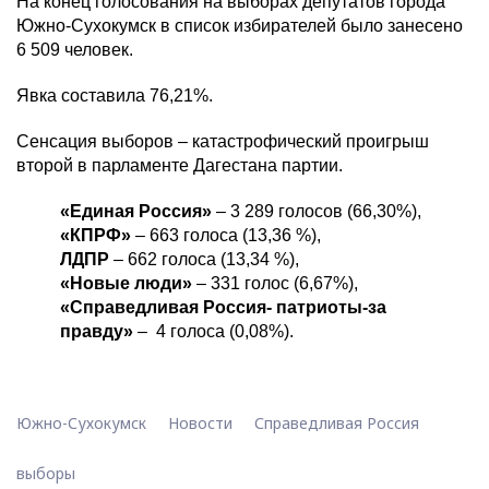
На конец голосования на выборах депутатов города
Южно-Сухокумск в список избирателей было занесено
6 509 человек.
Явка составила 76,21%.
Сенсация выборов – катастрофический проигрыш
второй в парламенте Дагестана партии.
«Единая Россия»
– 3 289 голосов (66,30%),
«КПРФ»
– 663 голоса (13,36 %),
ЛДПР
– 662 голоса (13,34 %),
«Новые люди»
– 331 голос (6,67%),
«Справедливая Россия- патриоты-за
правду»
– 4 голоса (0,08%).
Южно-Сухокумск
Новости
Справедливая Россия
выборы