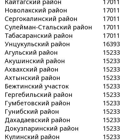
Кайтагский район
17011
Новолакский район
17011
Сергокалинский район
17011
Сулейман-Стальский район
17011
Табасаранский район
17011
Унцукульский район
16393
Агульский район
15233
Акушинский район
15233
Ахвахский район
15233
Ахтынский район
15233
Бежтинский участок
15233
Гергебильский район
15233
Гумбетовский район
15233
Гунибский район
15233
Дахадаевский район
15233
Докузпаринский район
15233
Кулинский район
15233