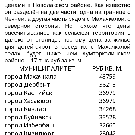
ценами в Новолакском районе. Как известно
он разделён на две части, одна на границе с
Чечнёй, а другая часть рядом с Махачкалой, с
северной стороны. Но похоже что цены
рассчитывались как сельская территория в
далеко от столицы, поэтому цена за жилье
для детей-сирот в соседних с Махачкалой
сёлах будет ниже чем Кумторкалинском
районе – 17 тыс руб за кв. м.
МУНИЦИПАЛИТЕТ
РУБ КВ. М.
город Махачкала
43759
город Дербент
38213
город Каспийск
36979
город Хасавюрт
36979
город Кизляр
34268
город Буйнакск
33528
город Избербаш
32665
город Кизилюрт
28042