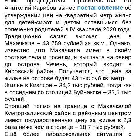
Врио председателя Правительства РД
постановление
Анатолий Карибов вынес
об
утверждении цен на квадратный метр жилья
для детей-сирот и детям оставшимся без
попечения родителей в
IV
квартале 2020 года
Традиционно самая высокая цена в
Махачкале – 43 759 рублей за кв.м.. Однако,
известно ,что Махачкала имеет в своём
составе села и посёлки, и вытянута на север
до острова Чечень, который входит в
Кировский район. Получается, что цена за
жилье на острове будет 43 тыс руб кв. метр.
Жилье в Кизляре – 34,2 тыс рублей, тогда как
в соседнем со столицей Буйнакске – 33,5 тыс
рублей.
Стоящий прямо на границе с Махачкалой
Кумторкалинский район с районным центром
имеют государственную цену за жилье в 2,3
раза ниже чем в столице – 18,7 тыс рублей.
Ещё более парадоксальная ситуация с