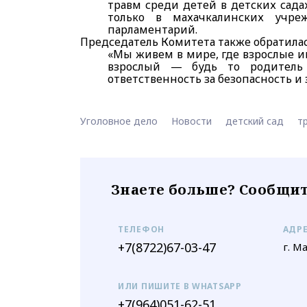
травм среди детей в детских сад
только в махачкалинских учре
парламентарий.
Председатель Комитета также обратилас
«Мы живем в мире, где взрослые и
взрослый — будь то родитель 
ответственность за безопасность и 
Уголовное дело
Новости
детский сад
т
Знаете больше? Сообщит
ТЕЛЕФОН
АДР
+7(8722)67-03-47
г. М
ИЛИ ПИШИТЕ В WHATSAPP
+7(964)051-62-51