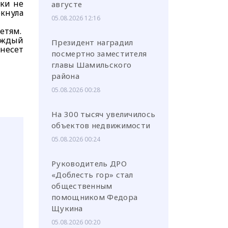
рки не
августе
кнула
05.08.2026 12:16
етям.
Каждый
Президент наградил
несет
посмертно заместителя
главы Шамильского
района
05.08.2026 00:28
На 300 тысяч увеличилось
объектов недвижимости
05.08.2026 00:24
Руководитель ДРО
«Доблесть гор» стал
общественным
помощником Федора
Щукина
05.08.2026 00:20