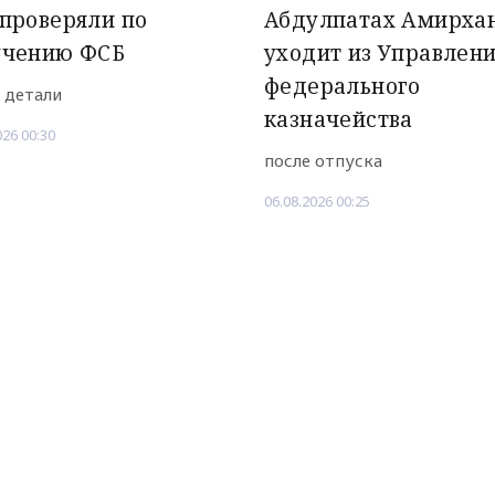
проверяли по
Абдулпатах Амирха
учению ФСБ
уходит из Управлен
федерального
 детали
казначейства
026 00:30
после отпуска
06.08.2026 00:25