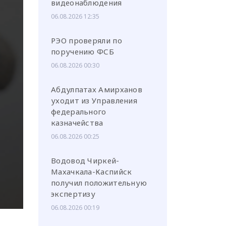
видеонаблюдения
06.08.2026 12:35
РЭО проверяли по
поручению ФСБ
или через соц. сети
06.08.2026 00:30
Абдулпатах Амирханов
уходит из Управления
федерального
казначейства
06.08.2026 00:25
Водовод Чиркей-
Махачкала-Каспийск
получил положительную
экспертизу
06.08.2026 00:19