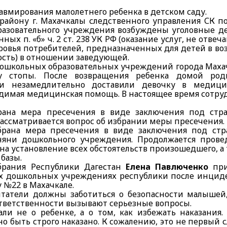
авмирования малолетнего ребенка в детском саду.
айону г. Махачкалы следственного управления СК п
азовательного учреждения возбуждены уголовные де
х п. «б» ч. 2 ст. 238 УК РФ (оказание услуг, не отве
ровья потребителей, предназначенных для детей в во
тность) в отношении заведующей.
з дошкольных образовательных учреждений города Мах
му стопы. После возвращения ребенка домой род
и незамедлительно доставили девочку в медици
ходимая медицинская помощь. В настоящее время сотр
ана мера пресечения в виде заключения под стра
ассматривается вопрос об избрании меры пресечения.
брана
мера пресечения в виде заключения под стр
яни дошкольного учреждения. Продолжается прове
а установление всех обстоятельств произошедшего, а
базы.
брания Республики Дагестан
Елена Павлюченко
при
ех дошкольных учреждениях республики после инциде
 №22 в Махачкале.
итатели должны заботиться о безопасности малышей,
тветственности вызывают серьезные вопросы.
ли не о ребенке, а о том, как избежать наказания.
о быть строго наказано. К сожалению, это не первый 