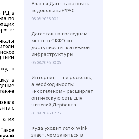
Власти Дагестана опять
недовольны УФАС
о РД в
ла по
06.08.2026 00:11
чающих
зрасте
Дагестан на последнем
ачкалы
месте в СКФО по
ители
доступности платёжной
нское
инфраструктуры
удники
06.08.2026 00:05
жу, в
Интернет — не роскошь,
ажу в
а необходимость:
дение
 также
«Ростелеком» расширяет
оптическую сеть для
звала
жителей Дербента
нта с
05.08.2026 12:27
 а их
Куда уходит лето: Wink
 Такое
знает, чем заняться в
случай