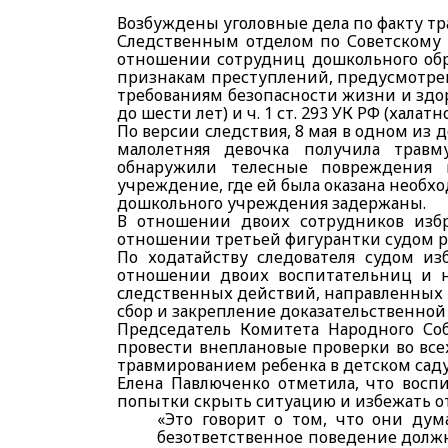
Возбуждены уголовные
дела
по факту тр
Следственным отделом по Советскому р
отношении сотрудниц дошкольного обр
признакам преступлений, предусмотренны
требованиям безопасности жизни и здо
до шести лет) и ч. 1 ст. 293 УК РФ (хала
По версии следствия, 8 мая в одном и
малолетняя девочка получила трав
обнаружили телесные повреждения 
учреждение, где ей была оказана необ
дошкольного учреждения задержаны.
В отношении двоих сотрудников избр
отношении третьей фигурантки судом р
По ходатайству следователя судом
из
отношении двоих воспитательниц и н
следственных действий, направленных н
сбор и закрепление доказательственной 
Председатель Комитета Народного Со
провести внеплановые проверки во вс
травмированием ребенка в детском саду
Елена Павлюченко отметила, что восп
попытки скрыть ситуацию и избежать о
«Это говорит о том, что они дума
безответственное поведение должн