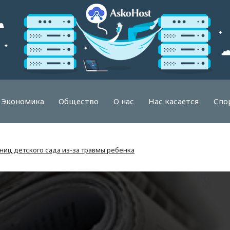
Экономика
Общество
О нас
Нас касается
Спо
ниц детского сада из-за травмы ребенка