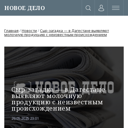
НОВОЕ ДЕЛО
Главная
/
Новости
/
Сыр-загадка — в Дагестане выявляют
молочную продукцию с неизвестным происхождением
Сыр-загадка — в Дагестане
выявляют молочную
продукцию с неизвестным
происхождением
или через соц. сети
29.05.2025 23:01