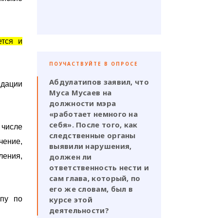
ется и
ПОУЧАСТВУЙТЕ В ОПРОСЕ
Абдулатипов заявил, что
ндации
Муса Мусаев на
должности мэра
«работает немного на
себя». После того, как
 числе
следственные органы
чение,
выявили нарушения,
ления,
должен ли
ответственность нести и
сам глава, который, по
его же словам, был в
ппу по
курсе этой
деятельности?