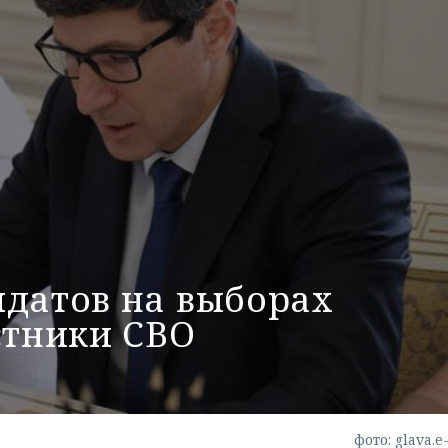
идатов на выборах
стники СВО
фото: glava.e