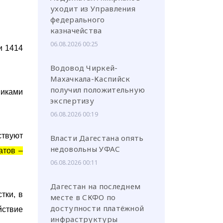
уходит из Управления
федерального
казначейства
06.08.2026 00:25
и 1414
Водовод Чиркей-
Махачкала-Каспийск
получил положительную
иками
экспертизу
06.08.2026 00:19
ствуют
Власти Дагестана опять
недовольны УФАС
атов –
06.08.2026 00:11
Дагестан на последнем
тки, в
месте в СКФО по
доступности платёжной
йствие
инфраструктуры