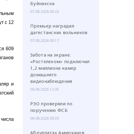
Буйнакска
07.08.2026 00:23
ельным
т с 12
Премьер наградил
дагестанских вольников
07.08.2026 00:17
ся 609
Забота на экране:
рганов
«Ростелеком» подключил
1,2 миллиона камер
домашнего
видеонаблюдения
зляр и
06.08.2026 12:35
атский
РЭО проверяли по
поручению ФСБ
06.08.2026 00:30
 числа
Абдулпатах Амирханов