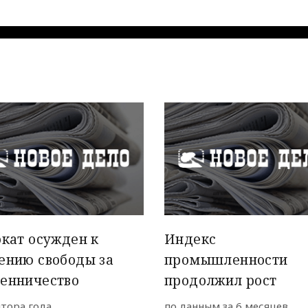
кат осужден к
Индекс
ению свободы за
промышленности
енничество
продолжил рост
лтора года
по данным за 6 месяцев