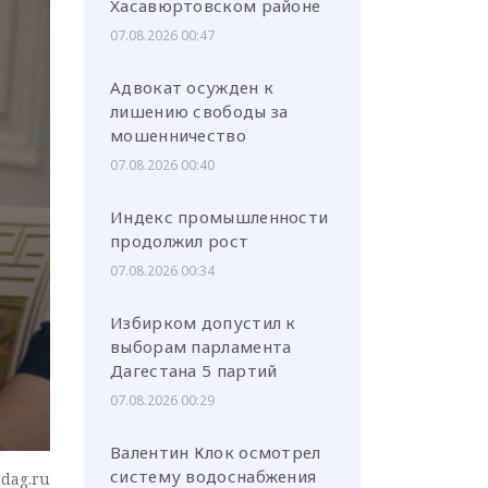
Хасавюртовском районе
07.08.2026 00:47
Адвокат осужден к
лишению свободы за
мошенничество
или через соц. сети
07.08.2026 00:40
Индекс промышленности
продолжил рост
07.08.2026 00:34
Избирком допустил к
выборам парламента
Дагестана 5 партий
07.08.2026 00:29
Валентин Клок осмотрел
систему водоснабжения
-dag.ru