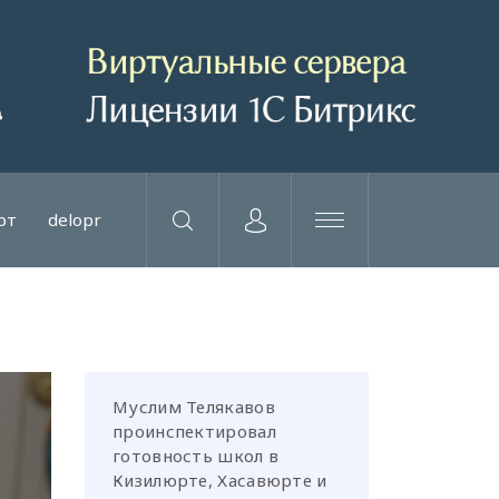
рт
delopr
Муслим Телякавов
проинспектировал
готовность школ в
Кизилюрте, Хасавюрте и