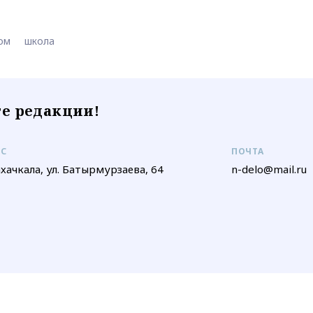
ом
школа
е редакции!
ЕС
ПОЧТА
ахачкала, ул. Батырмурзаева, 64
n-delo@mail.ru