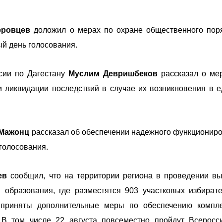
еровцев
доложил о мерах по охране общественного пор
й день голосования.
сии по Дагестану
Муслим Девришбеков
рассказал о ме
 ликвидации последствий в случае их возникновения в 
 Мажонц
рассказал об обеспечении надежного функционир
 голосования.
аев
сообщил, что на территории региона в проведении в
 образования, где разместятся 903 участковых избират
 приняты дополнительные меры по обеспечению компл
 В том числе 22 августа повсеместно пройдут Всеросс