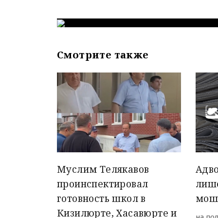
Смотрите также
Муслим Телякавов
Адво
проинспектировал
лиш
готовность школ в
мош
Кизилюрте, Хасавюрте и
на по