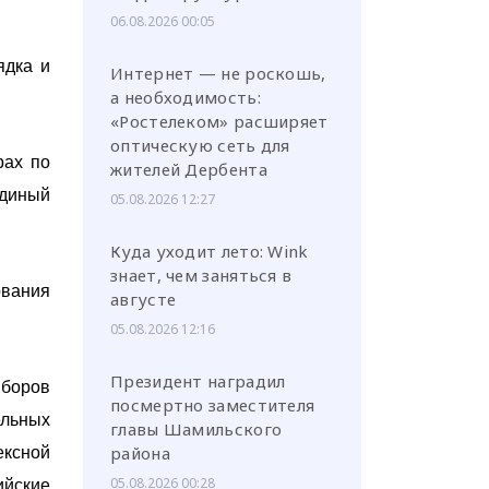
06.08.2026 00:05
ядка и
Интернет — не роскошь,
а необходимость:
«Ростелеком» расширяет
оптическую сеть для
рах по
жителей Дербента
единый
05.08.2026 12:27
Куда уходит лето: Wink
знает, чем заняться в
ования
августе
05.08.2026 12:16
Президент наградил
ыборов
посмертно заместителя
ельных
главы Шамильского
района
ексной
05.08.2026 00:28
ийские