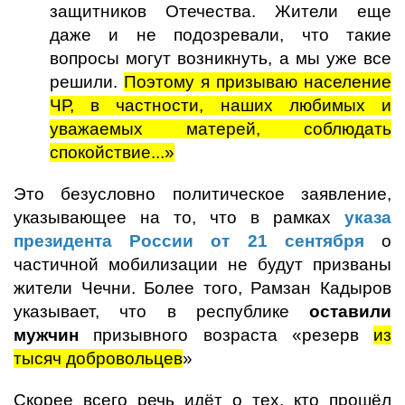
защитников Отечества. Жители еще
даже и не подозревали, что такие
вопросы могут возникнуть, а мы уже все
решили.
Поэтому я призываю население
ЧР, в частности, наших любимых и
уважаемых матерей, соблюдать
спокойствие...»
Это безусловно политическое заявление,
указывающее на то, что в рамках
указа
президента России от 21 сентября
о
частичной мобилизации не будут призваны
жители Чечни. Более того, Рамзан Кадыров
указывает, что в республике
оставили
мужчин
призывного возраста «резерв
из
тысяч добровольцев
»
Скорее всего речь идёт о тех, кто прошёл