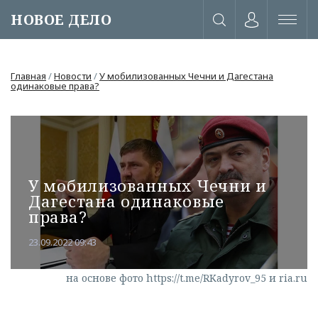
НОВОЕ ДЕЛО
Главная
/
Новости
/
У мобилизованных Чечни и Дагестана
одинаковые права?
У мобилизованных Чечни и
Дагестана одинаковые
права?
23.09.2022 09:43
или через соц. сети
на основе фото https://t.me/RKadyrov_95 и ria.ru