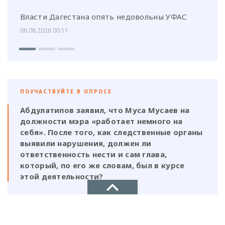
Власти Дагестана опять недовольны УФАС
06.08.2026 00:11
ПОУЧАСТВУЙТЕ В ОПРОСЕ
Абдулатипов заявил, что Муса Мусаев на
должности мэра «работает немного на
себя». После того, как следственные органы
выявили нарушения, должен ли
ответственность нести и сам глава,
который, по его же словам, был в курсе
этой деятельности?
Да, Мусаев не был самостоятельной
фигурой и выполнял поручения своих
ставленников