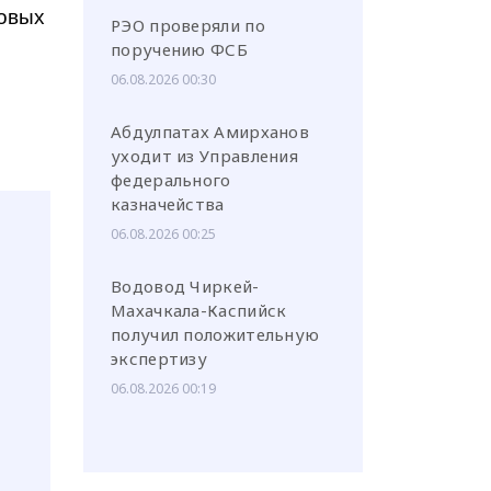
довых
РЭО проверяли по
поручению ФСБ
06.08.2026 00:30
Абдулпатах Амирханов
уходит из Управления
федерального
казначейства
06.08.2026 00:25
Водовод Чиркей-
Махачкала-Каспийск
получил положительную
экспертизу
06.08.2026 00:19