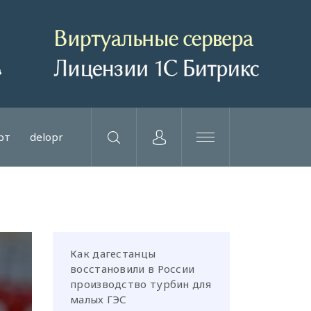
рт
delopr
Как дагестанцы
восстановили в России
производство турбин для
малых ГЭС