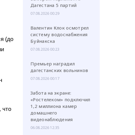
Дагестана 5 партий
07.08.2026 00:29
Валентин Клок осмотрел
систему водоснабжения
я (до
Буйнакска
ли
07.08.2026 00:23
Премьер наградил
дагестанских вольников
07.08.2026 00:17
н
Забота на экране:
«Ростелеком» подключил
1,2 миллиона камер
 что
домашнего
видеонаблюдения
06.08.2026 12:35