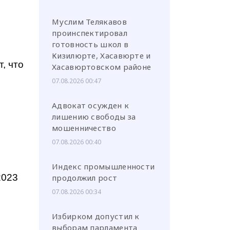
Муслим Телякавов
проинспектировал
готовность школ в
Кизилюрте, Хасавюрте и
, что
Хасавюртовском районе
07.08.2026 00:47
Адвокат осужден к
лишению свободы за
мошенничество
07.08.2026 00:40
Индекс промышленности
2023
продолжил рост
07.08.2026 00:34
Избирком допустил к
выборам парламента