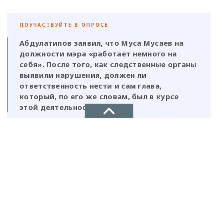
ПОУЧАСТВУЙТЕ В ОПРОСЕ
Абдулатипов заявил, что Муса Мусаев на
должности мэра «работает немного на
себя». После того, как следственные органы
выявили нарушения, должен ли
ответственность нести и сам глава,
который, по его же словам, был в курсе
этой деятельности?
Да, Мусаев не был самостоятельной
фигурой и выполнял поручения своих
НОВОЕ ДЕЛО
ставленников
новости, политика, экономика
Нет, Мусаев должен отвечать один, так
как на всех документах стоит его
подпись и он знал на что идет