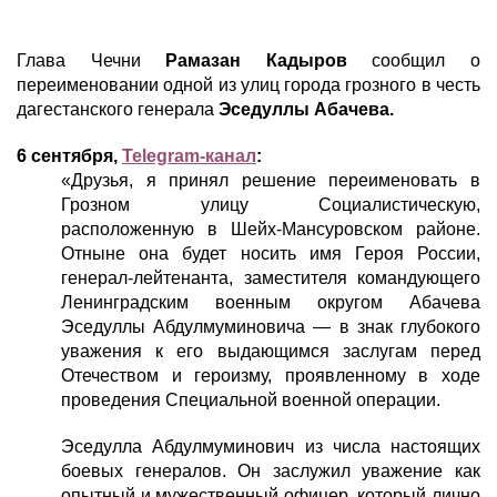
Глава Чечни
Рамазан Кадыров
сообщил о
переименовании одной из улиц города грозного в честь
дагестанского генерала
Эседуллы Абачева.
6 сентября,
Telegram-канал
:
«Друзья, я принял решение переименовать в
Грозном улицу Социалистическую,
расположенную в Шейх-Мансуровском районе.
Отныне она будет носить имя Героя России,
генерал-лейтенанта, заместителя командующего
Ленинградским военным округом Абачева
Эседуллы Абдулмуминовича — в знак глубокого
уважения к его выдающимся заслугам перед
Отечеством и героизму, проявленному в ходе
проведения Специальной военной операции.
Эседулла Абдулмуминович из числа настоящих
боевых генералов. Он заслужил уважение как
опытный и мужественный офицер, который лично