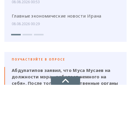
08.08.2026 00:53
Главные экономические новости Ирана
08.08.2026 00:29
ПОУЧАСТВУЙТЕ В ОПРОСЕ
Абдулатипов заявил, что Муса Мусаев на
должности мэра «работает немного на
себя». После того, как следственные органы
выявили нарушения, должен ли
ответственность нести и сам глава,
НОВОЕ ДЕЛО
который, по его же словам, был в курсе
этой деятельности?
новости, политика, экономика
Да, Мусаев не был самостоятельной
фигурой и выполнял поручения своих