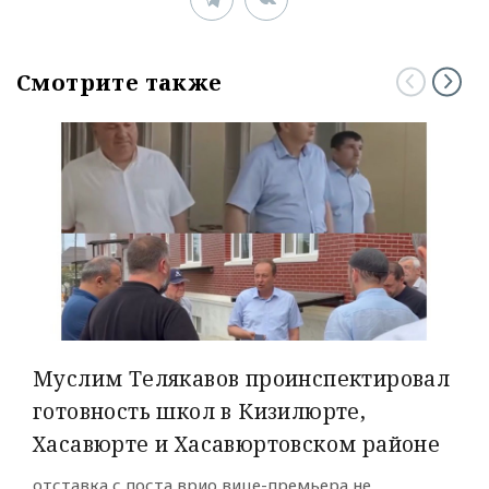
Смотрите также
Муслим Телякавов проинспектировал
готовность школ в Кизилюрте,
Хасавюрте и Хасавюртовском районе
отставка с поста врио вице-премьера не