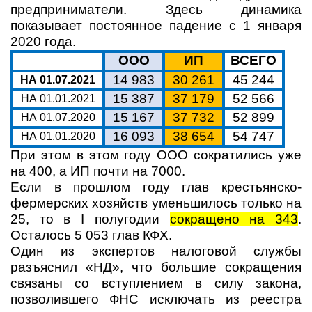
предприниматели. Здесь динамика
показывает постоянное падение с 1 января
2020 года.
ООО
ИП
ВСЕГО
14 983
30 261
45 244
НА 01.07.2021
15 387
37 179
52 566
НА 01.01.2021
15 167
37 732
52 899
НА 01.07.2020
16 093
38 654
54 747
НА 01.01.2020
При этом в этом году ООО сократились уже
на 400, а ИП почти на 7000.
Если в прошлом году глав крестьянско-
фермерских хозяйств уменьшилось только на
25, то в I
полугодии
сокращено на 343
.
Осталось 5 053 глав КФХ.
Один из экспертов налоговой службы
разъяснил «НД», что большие сокращения
связаны со вступлением в силу закона,
позволившего ФНС исключать из реестра