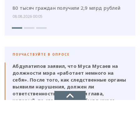
80 тысяч граждан получили 2,9 млрд рублей
08.08.2026 00:05
ПОУЧАСТВУЙТЕ В ОПРОСЕ
Абдулатипов заявил, что Муса Мусаев на
должности мэра «работает немного на
себя». После того, как следственные органы
выявили нарушения, должен ли
ответственность нести и сам глава,
который, по его же словам, был в курсе
этой деятельности?
НОВОЕ ДЕЛО
Да, Мусаев не был самостоятельной
фигурой и выполнял поручения своих
новости, политика, экономика
ставленников