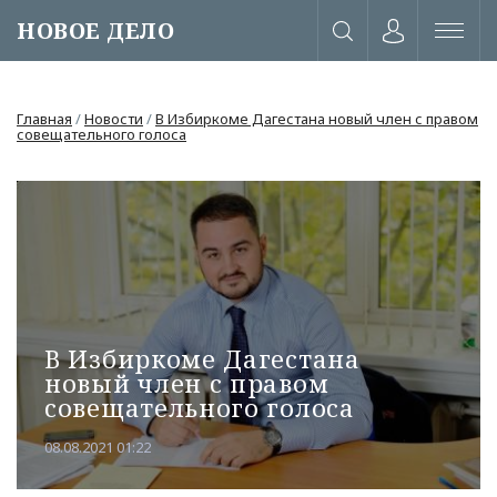
НОВОЕ ДЕЛО
Главная
/
Новости
/
В Избиркоме Дагестана новый член с правом
совещательного голоса
В Избиркоме Дагестана
новый член с правом
совещательного голоса
или через соц. сети
08.08.2021 01:22