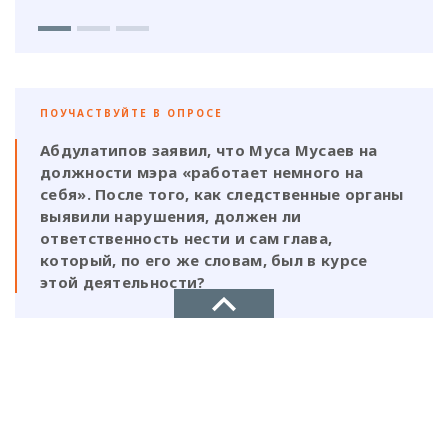
ПОУЧАСТВУЙТЕ В ОПРОСЕ
Абдулатипов заявил, что Муса Мусаев на
должности мэра «работает немного на
себя». После того, как следственные органы
выявили нарушения, должен ли
ответственность нести и сам глава,
который, по его же словам, был в курсе
этой деятельности?
Да, Мусаев не был самостоятельной
фигурой и выполнял поручения своих
ставленников
НОВОЕ ДЕЛО
Нет, Мусаев должен отвечать один, так
новости, политика, экономика
как на всех документах стоит его
подпись и он знал на что идет