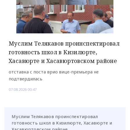
Муслим Телякавов проинспектировал
готовность школ в Кизилюрте,
Хасавюрте и Хасавюртовском районе
отставка с поста врио вице-премьера не
подтвердилась
07.08.2026 00:47
Муслим Телякавов проинспектировал
готовность школ в Кизилюрте, Хасавюрте и
Хасавюртовском районе