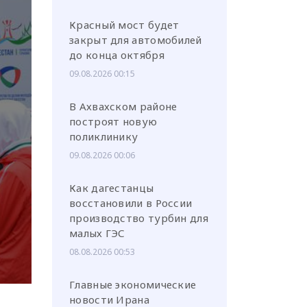
Красный мост будет
закрыт для автомобилей
до конца октября
09.08.2026 00:15
или через соц. сети
В Ахвахском районе
построят новую
поликлинику
09.08.2026 00:06
Как дагестанцы
восстановили в России
производство турбин для
малых ГЭС
08.08.2026 00:53
Главные экономические
новости Ирана