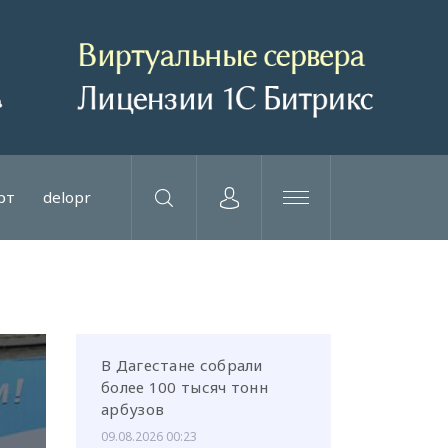
рт
delopr
В Дагестане собрали
более 100 тысяч тонн
арбузов
09.08.2026 00:23