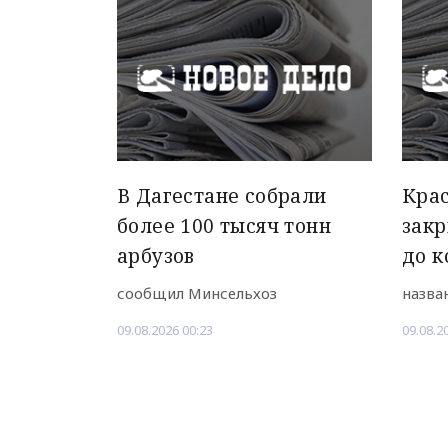
В Дагестане собрали
Крас
более 100 тысяч тонн
закр
арбузов
до к
сообщил Минсельхоз
назва
09.08.2026 00:23
09.08.2