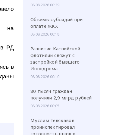
08.08.2026 00:29
овело
Объемы субсидий при
оплате ЖКХ
о на
08.08.2026 00:18
ов РД
Развитие Каспийской
флотилии свяжут с
застройкой бывшего
ясь в
Ипподрома
зданы
08.08.2026 00:10
80 тысяч граждан
получили 2,9 млрд рублей
08.08.2026 00:05
Муслим Телякавов
проинспектировал
готовность школ в