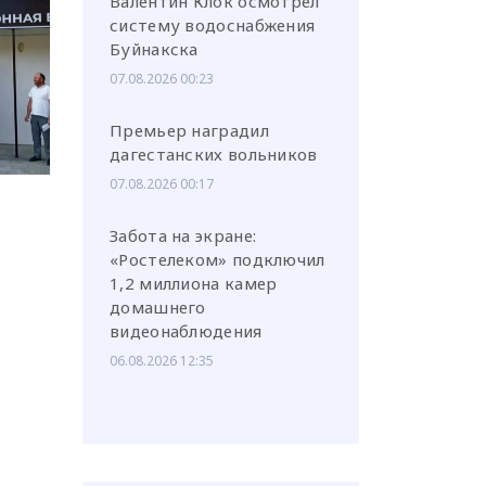
Валентин Клок осмотрел
систему водоснабжения
Буйнакска
07.08.2026 00:23
Премьер наградил
дагестанских вольников
07.08.2026 00:17
Забота на экране:
«Ростелеком» подключил
1,2 миллиона камер
домашнего
видеонаблюдения
06.08.2026 12:35