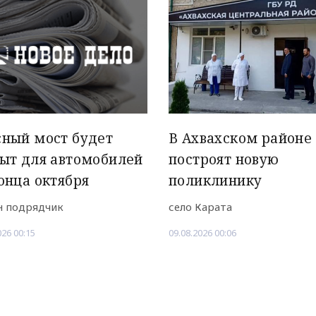
ный мост будет
В Ахвахском районе
ыт для автомобилей
построят новую
онца октября
поликлинику
н подрядчик
село Карата
026 00:15
09.08.2026 00:06