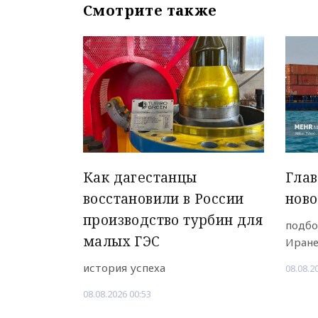
Смотрите также
Как дагестанцы
Гла
восстановили в России
ново
производство турбин для
подбо
малых ГЭС
Иран
история успеха
08.08.2
08.08.2026 00:53