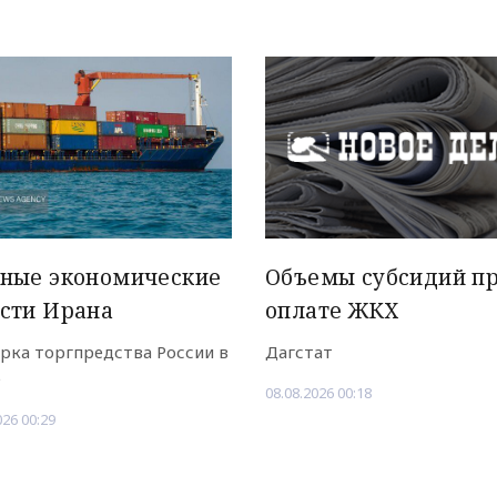
вные экономические
Объемы субсидий п
сти Ирана
оплате ЖКХ
рка торгпредства России в
Дагстат
е
08.08.2026 00:18
026 00:29