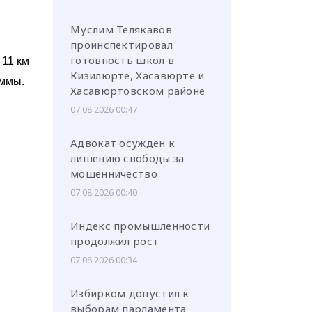
Муслим Телякавов
проинспектировал
готовность школ в
 11 км
Кизилюрте, Хасавюрте и
аммы.
Хасавюртовском районе
07.08.2026 00:47
Адвокат осужден к
лишению свободы за
мошенничество
07.08.2026 00:40
Индекс промышленности
продолжил рост
07.08.2026 00:34
Избирком допустил к
выборам парламента