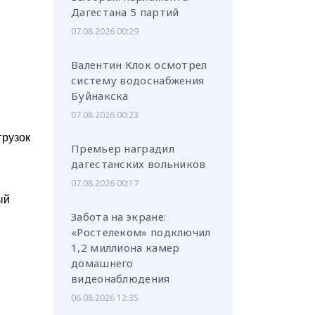
Дагестана 5 партий
07.08.2026 00:29
Валентин Клок осмотрел
систему водоснабжения
Буйнакска
07.08.2026 00:23
грузок
Премьер наградил
дагестанских вольников
07.08.2026 00:17
ый
Забота на экране:
н
«Ростелеком» подключил
1,2 миллиона камер
домашнего
видеонаблюдения
06.08.2026 12:35