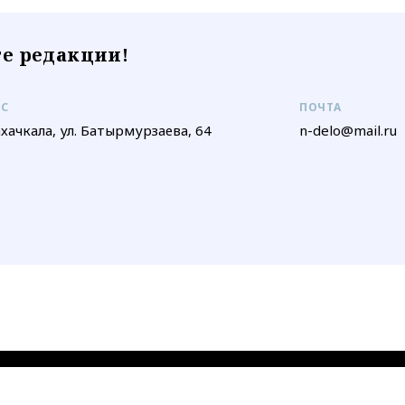
е редакции!
ЕС
ПОЧТА
ахачкала, ул. Батырмурзаева, 64
n-delo@mail.ru