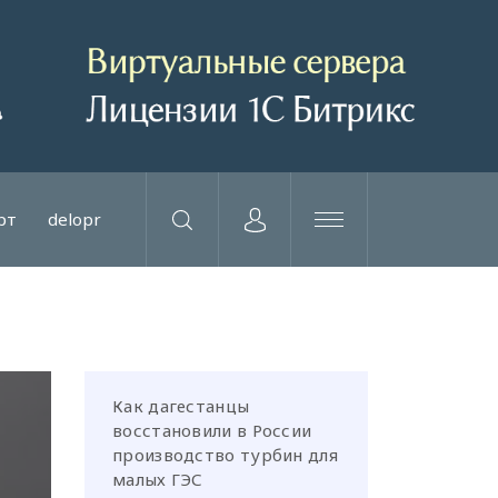
рт
delopr
Как дагестанцы
восстановили в России
производство турбин для
малых ГЭС