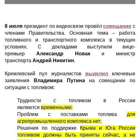
8 июля
президент по видеосвязи провёл
совещание
с
членами Правительства. Основная тема – работа
топливного и транспортного комплекса в текущих
условиях. С докладами выступили вице-
премьер
Александр Новак
и министр
транспорта
Андрей Никитин
.
Кремлевский пул журналистов
выделил
ключевые
заявления
Владимира Путина
на совещании по
ситуации с топливом:
Трудности с топливом в России
являются
временными;
Проблем с поставками топлива
для
агропромышленного комплекса нет
;
Решения по поддержке
Крыма и Юга России
топливом должны быть приняты сейчас, а не