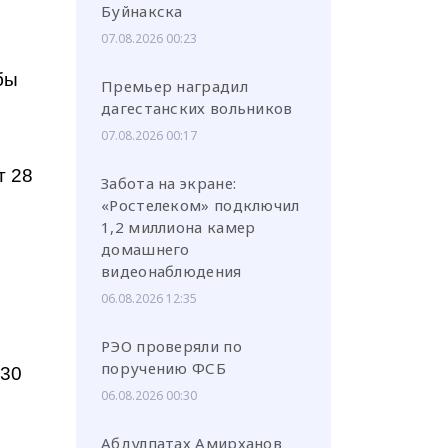
Буйнакска
07.08.2026 00:23
бы
Премьер наградил
дагестанских вольников
07.08.2026 00:17
т 28
Забота на экране:
«Ростелеком» подключил
1,2 миллиона камер
домашнего
видеонаблюдения
06.08.2026 12:35
РЭО проверяли по
поручению ФСБ
130
06.08.2026 00:30
Абдулпатах Амирханов