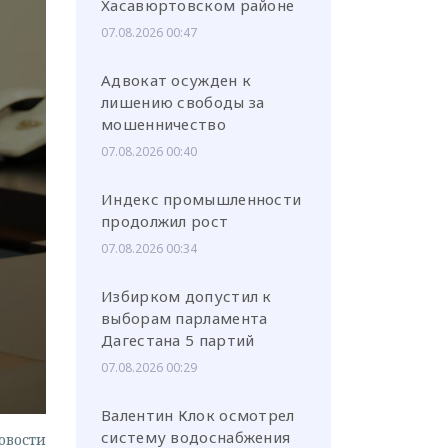
Хасавюртовском районе
07.08.2026 00:47
Адвокат осужден к
лишению свободы за
мошенничество
или через соц. сети
07.08.2026 00:40
Индекс промышленности
продолжил рост
07.08.2026 00:34
Избирком допустил к
выборам парламента
Дагестана 5 партий
07.08.2026 00:29
Валентин Клок осмотрел
систему водоснабжения
овости