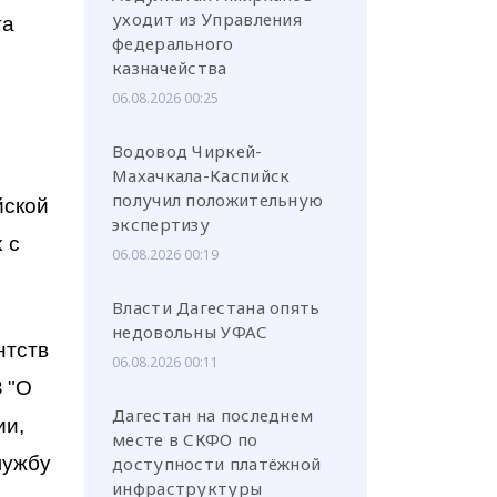
уходит из Управления
та
федерального
казначейства
06.08.2026 00:25
Водовод Чиркей-
Махачкала-Каспийск
получил положительную
йской
экспертизу
 с
06.08.2026 00:19
Власти Дагестана опять
недовольны УФАС
нтств
06.08.2026 00:11
 "О
Дагестан на последнем
ии,
месте в СКФО по
лужбу
доступности платёжной
инфраструктуры