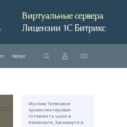
рт
delopr
Муслим Телякавов
проинспектировал
готовность школ в
Кизилюрте, Хасавюрте и