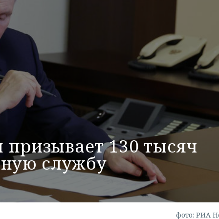
 призывает 130 тысяч
нную службу
фото: РИА Н