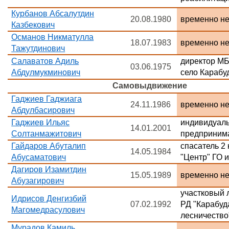
Курбанов Абсалутдин
20.08.1980
временно н
Казбекович
Османов Никматулла
18.07.1983
временно н
Тажутдинович
Салаватов Адиль
директор МБ
03.06.1975
Абдулмукминович
село Карабу
Самовыдвижение
Гаджиев Гаджиага
24.11.1986
временно н
Абдулбасирович
Гаджиев Ильяс
индивидуал
14.01.2001
Солтанмажитович
предприни
Гайдаров Абуталип
спасатель 2
14.05.1984
Абусаматович
"Центр" ГО 
Дагиров Изамитдин
15.05.1989
временно н
Абузагирович
участковый 
Идрисов Денгизбий
07.02.1992
РД "Карабуд
Магомедрасулович
лесничеств
Мурадов Камиль