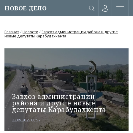
НОВОЕ ДЕЛО
Главная
/
Новости
/
Завхоз администрации района и другие
новые депутаты Карабудахкента
Завхоз администрации
района и другие новые
депутаты Карабудахкента
или через соц. сети
22.09.2025 00:57