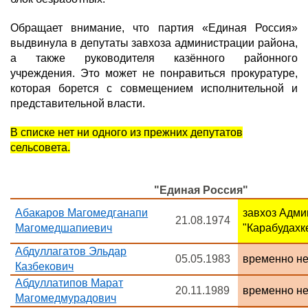
Обращает внимание, что партия «Единая Россия»
выдвинула в депутаты завхоза администрации района,
а также руководителя казённого районного
учреждения. Это может не понравиться прокуратуре,
которая борется с совмещением исполнительной и
представительной власти.
В списке нет ни одного из прежних депутатов
сельсовета.
"Единая Россия"
Абакаров Магомедганапи
завхоз Адм
21.08.1974
Магомедшапиевич
"Карабудахк
Абдуллагатов Эльдар
05.05.1983
временно н
Казбекович
Абдуллатипов Марат
20.11.1989
временно н
Магомедмурадович