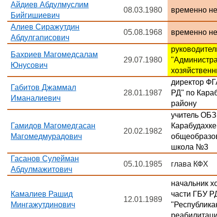
Айдиев Абдулмуслим
08.03.1980
временно н
Бийгишиевич
Алиев Сиражутдин
05.08.1968
временно н
Абдулгаписович
руководите
Бахриев Магомедсалам
29.07.1980
"Администра
Юнусович
хозяйствен
директор ФГ
Габитов Джаммал
28.01.1987
РД" по Кара
Иманалиевич
району
учитель ОБ
Гамидов Магомедгасан
Карабудахке
20.02.1982
Магомедмурадович
общеобразо
школа №3
Гасанов Сулейман
05.10.1985
глава КФХ
Абдулмажитович
начальник х
Камалиев Рашид
части ГБУ Р
12.01.1989
Мингажутдинович
"Республика
реабилитац