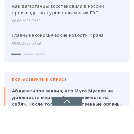
Как дагестанцы восстановили в России
производство турбин для малых ГЭС
08.08.2026 00:53
Главные экономические новости Ирана
08.08.2026 00:29
ПОУЧАСТВУЙТЕ В ОПРОСЕ
Абдулатипов заявил, что Муса Мусаев на
должности мэра «работает немного на
себя». После того, как следственные органы
выявили нарушения, должен ли
ответственность нести и сам глава,
НОВОЕ ДЕЛО
который, по его же словам, был в курсе
этой деятельности?
новости, политика, экономика