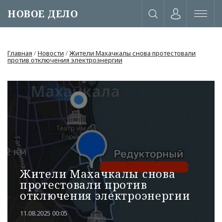
НОВОЕ ДЕЛО
Главная
/
Новости
/
Жители Махачкалы снова протестовали
против отключения электроэнергии
Жители Махачкалы снова
протестовали против
отключения электроэнергии
или через соц. сети
11.08.2025 00:05